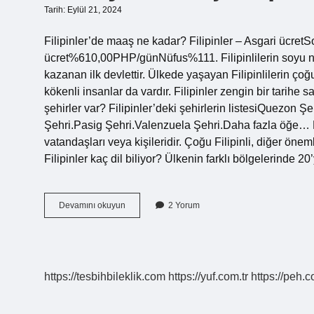
Tarih: Eylül 21, 2024
Filipinler’de maaş ne kadar? Filipinler – Asgari ücre
ücret%610,00PHP/günNüfus%111. Filipinlilerin soyu ne
kazanan ilk devlettir. Ülkede yaşayan Filipinlilerin çoğ
kökenli insanlar da vardır. Filipinler zengin bir tarihe s
şehirler var? Filipinler’deki şehirlerin listesiQuez
Şehri.Pasig Şehri.Valenzuela Şehri.Daha fazla öğe… Filip
vatandaşları veya kişileridir. Çoğu Filipinli, diğer önemli
Filipinler kaç dil biliyor? Ülkenin farklı bölgelerinde 2
Türkiyede
Devamını okuyun
2 Yorum
Kaç
Filipinli
Var
https://tesbihbileklik.com
https://yuf.com.tr
https://peh.c