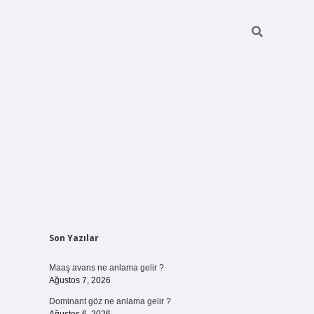
Sidebar
Son Yazılar
ilbet bahi
Maaş avans ne anlama gelir ?
Ağustos 7, 2026
Dominant göz ne anlama gelir ?