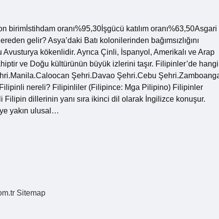
tSon birimİstihdam oranı%95,30İşgücü katılım oranı%63,50Asgari
reden gelir? Asya’daki Batı kolonilerinden bağımsızlığını
u Avusturya kökenlidir. Ayrıca Çinli, İspanyol, Amerikalı ve Arap
ahiptir ve Doğu kültürünün büyük izlerini taşır. Filipinler’de hangi
on Şehri.Manila.Caloocan Şehri.Davao Şehri.Cebu Şehri.Zamboang
inli nereli? Filipinliler (Filipince: Mga Pilipino) Filipinler
 Filipin dillerinin yanı sıra ikinci dil olarak İngilizce konuşur.
0’ye yakın ulusal…
om.tr
Sitemap