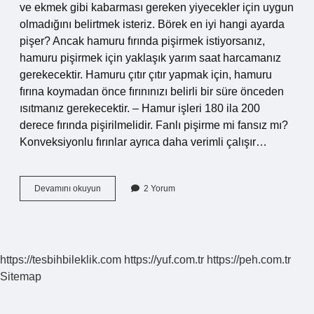
ve ekmek gibi kabarması gereken yiyecekler için uygun
olmadığını belirtmek isteriz. Börek en iyi hangi ayarda
pişer? Ancak hamuru fırında pişirmek istiyorsanız,
hamuru pişirmek için yaklaşık yarım saat harcamanız
gerekecektir. Hamuru çıtır çıtır yapmak için, hamuru
fırına koymadan önce fırınınızı belirli bir süre önceden
ısıtmanız gerekecektir. – Hamur işleri 180 ila 200
derece fırında pişirilmelidir. Fanlı pişirme mi fansız mı?
Konveksiyonlu fırınlar ayrıca daha verimli çalışır…
Laz
Devamını okuyun
2 Yorum
Böreği
Fanlı
Mı
Pişer
Fansız
https://tesbihbileklik.com
https://yuf.com.tr
https://peh.com.tr
Mı
Sitemap