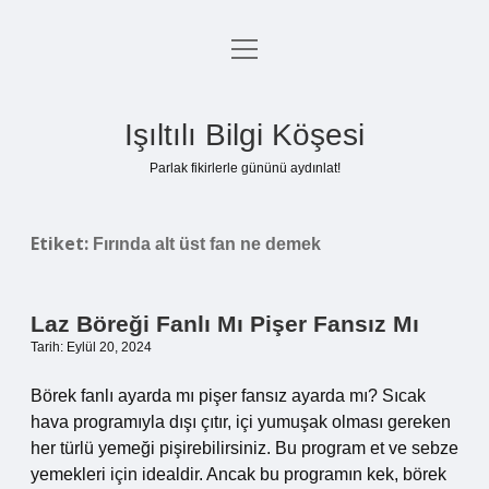
menüyü
Anasayfa
aç
Gizlilik Politikası
Işıltılı Bilgi Köşesi
Yasal Uyarı
Parlak fikirlerle gününü aydınlat!
Hakkımızda
Etiket:
Fırında alt üst fan ne demek
Laz Böreği Fanlı Mı Pişer Fansız Mı
Tarih: Eylül 20, 2024
Börek fanlı ayarda mı pişer fansız ayarda mı? Sıcak
hava programıyla dışı çıtır, içi yumuşak olması gereken
her türlü yemeği pişirebilirsiniz. Bu program et ve sebze
yemekleri için idealdir. Ancak bu programın kek, börek