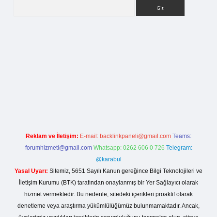
Arama
ilbet bahis sitesi
Reklam ve İletişim:
E-mail:
backlinkpaneli@gmail.com
Teams:
forumhizmeti@gmail.com
Whatsapp: 0262 606 0 726
Telegram:
@karabul
Yasal Uyarı:
Sitemiz, 5651 Sayılı Kanun gereğince Bilgi Teknolojileri ve
İletişim Kurumu (BTK) tarafından onaylanmış bir Yer Sağlayıcı olarak
hizmet vermektedir. Bu nedenle, sitedeki içerikleri proaktif olarak
denetleme veya araştırma yükümlülüğümüz bulunmamaktadır. Ancak,