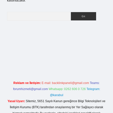
kaldırılacaktır.
Arama
ilbet bahis sitesi
Reklam ve İletişim:
E-mail:
backlinkpaneli@gmail.com
Teams:
forumhizmeti@gmail.com
Whatsapp: 0262 606 0 726
Telegram:
@karabul
Yasal Uyarı:
Sitemiz, 5651 Sayılı Kanun gereğince Bilgi Teknolojileri ve
İletişim Kurumu (BTK) tarafından onaylanmış bir Yer Sağlayıcı olarak