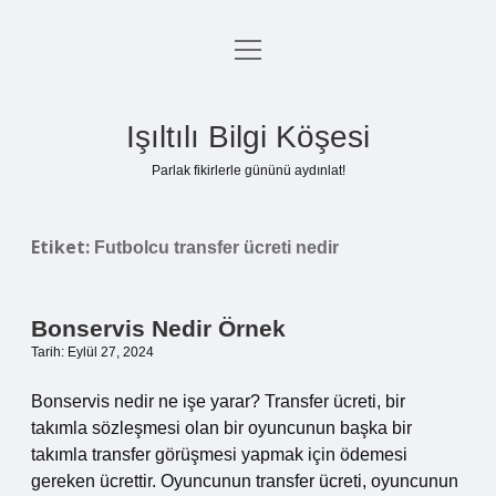
menüyü
Anasayfa
aç
Gizlilik Politikası
Işıltılı Bilgi Köşesi
Yasal Uyarı
Parlak fikirlerle gününü aydınlat!
Hakkımızda
Etiket:
Futbolcu transfer ücreti nedir
Bonservis Nedir Örnek
Tarih: Eylül 27, 2024
Bonservis nedir ne işe yarar? Transfer ücreti, bir
takımla sözleşmesi olan bir oyuncunun başka bir
takımla transfer görüşmesi yapmak için ödemesi
gereken ücrettir. Oyuncunun transfer ücreti, oyuncunun