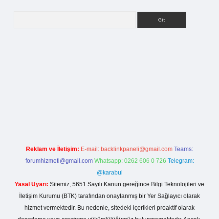
Arama
ilbet bahis sitesi
Reklam ve İletişim:
E-mail:
backlinkpaneli@gmail.com
Teams:
forumhizmeti@gmail.com
Whatsapp: 0262 606 0 726
Telegram:
@karabul
Yasal Uyarı:
Sitemiz, 5651 Sayılı Kanun gereğince Bilgi Teknolojileri ve
İletişim Kurumu (BTK) tarafından onaylanmış bir Yer Sağlayıcı olarak
hizmet vermektedir. Bu nedenle, sitedeki içerikleri proaktif olarak