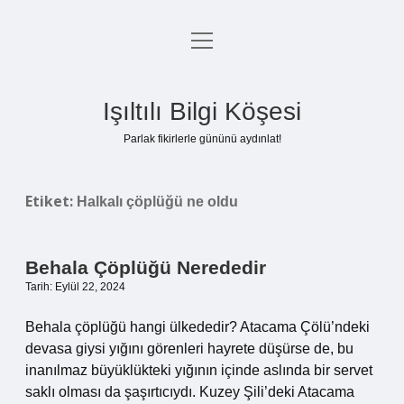
menüyü
Anasayfa
aç
Gizlilik Politikası
Işıltılı Bilgi Köşesi
Yasal Uyarı
Parlak fikirlerle gününü aydınlat!
Hakkımızda
Etiket:
Halkalı çöplüğü ne oldu
Behala Çöplüğü Nerededir
Tarih: Eylül 22, 2024
Behala çöplüğü hangi ülkededir? Atacama Çölü’ndeki
devasa giysi yığını görenleri hayrete düşürse de, bu
inanılmaz büyüklükteki yığının içinde aslında bir servet
saklı olması da şaşırtıcıydı. Kuzey Şili’deki Atacama