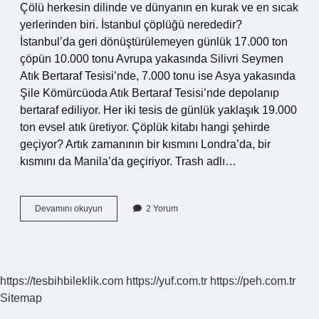
Çölü herkesin dilinde ve dünyanın en kurak ve en sıcak
yerlerinden biri. İstanbul çöplüğü nerededir?
İstanbul’da geri dönüştürülemeyen günlük 17.000 ton
çöpün 10.000 tonu Avrupa yakasında Silivri Seymen
Atık Bertaraf Tesisi’nde, 7.000 tonu ise Asya yakasında
Şile Kömürcüoda Atık Bertaraf Tesisi’nde depolanıp
bertaraf ediliyor. Her iki tesis de günlük yaklaşık 19.000
ton evsel atık üretiyor. Çöplük kitabı hangi şehirde
geçiyor? Artık zamanının bir kısmını Londra’da, bir
kısmını da Manila’da geçiriyor. Trash adlı…
Behala
Devamını okuyun
2 Yorum
Çöplüğü
Nerededir
https://tesbihbileklik.com
https://yuf.com.tr
https://peh.com.tr
Sitemap