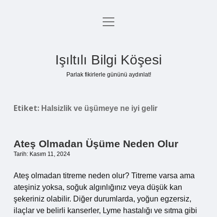
menüyü
Anasayfa
aç
Gizlilik Politikası
Işıltılı Bilgi Köşesi
Yasal Uyarı
Parlak fikirlerle gününü aydınlat!
Hakkımızda
Etiket:
Halsizlik ve üşümeye ne iyi gelir
Ateş Olmadan Üşüme Neden Olur
Tarih: Kasım 11, 2024
Ateş olmadan titreme neden olur? Titreme varsa ama
ateşiniz yoksa, soğuk algınlığınız veya düşük kan
şekeriniz olabilir. Diğer durumlarda, yoğun egzersiz,
ilaçlar ve belirli kanserler, Lyme hastalığı ve sıtma gibi