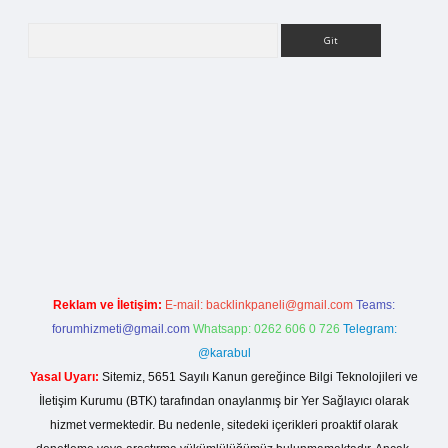
Arama
ilbet bahis sitesi
Reklam ve İletişim:
E-mail:
backlinkpaneli@gmail.com
Teams:
forumhizmeti@gmail.com
Whatsapp: 0262 606 0 726
Telegram:
@karabul
Yasal Uyarı:
Sitemiz, 5651 Sayılı Kanun gereğince Bilgi Teknolojileri ve
İletişim Kurumu (BTK) tarafından onaylanmış bir Yer Sağlayıcı olarak
hizmet vermektedir. Bu nedenle, sitedeki içerikleri proaktif olarak