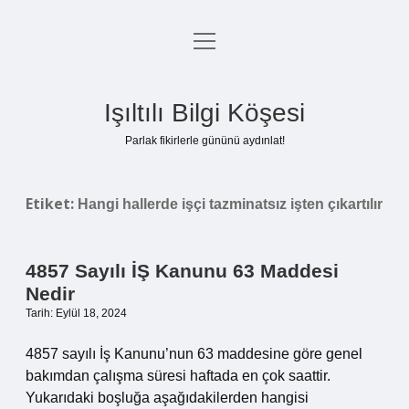
menüyü
Anasayfa
aç
Gizlilik Politikası
Işıltılı Bilgi Köşesi
Yasal Uyarı
Parlak fikirlerle gününü aydınlat!
Hakkımızda
Etiket:
Hangi hallerde işçi tazminatsız işten çıkartılır
4857 Sayılı İŞ Kanunu 63 Maddesi
Nedir
Tarih: Eylül 18, 2024
4857 sayılı İş Kanunu’nun 63 maddesine göre genel
bakımdan çalışma süresi haftada en çok saattir.
Yukarıdaki boşluğa aşağıdakilerden hangisi