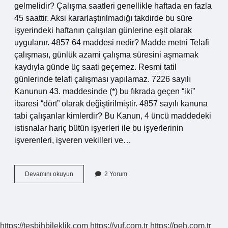
gelmelidir? Çalışma saatleri genellikle haftada en fazla
45 saattir. Aksi kararlaştırılmadığı takdirde bu süre
işyerindeki haftanın çalışılan günlerine eşit olarak
uygulanır. 4857 64 maddesi nedir? Madde metni Telafi
çalışması, günlük azami çalışma süresini aşmamak
kaydıyla günde üç saati geçemez. Resmi tatil
günlerinde telafi çalışması yapılamaz. 7226 sayılı
Kanunun 43. maddesinde (*) bu fıkrada geçen “iki”
ibaresi “dört” olarak değiştirilmiştir. 4857 sayılı kanuna
tabi çalışanlar kimlerdir? Bu Kanun, 4 üncü maddedeki
istisnalar hariç bütün işyerleri ile bu işyerlerinin
işverenleri, işveren vekilleri ve…
4857
Devamını okuyun
2 Yorum
Sayılı
İŞ
Kanunu
63
Maddesi
https://tesbihbileklik.com
https://yuf.com.tr
https://peh.com.tr