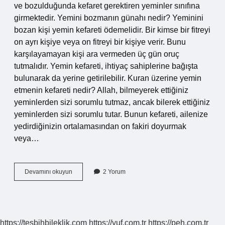
ve bozulduğunda kefaret gerektiren yeminler sınıfına
girmektedir. Yemini bozmanın günahı nedir? Yeminini
bozan kişi yemin kefareti ödemelidir. Bir kimse bir fitreyi
on ayrı kişiye veya on fitreyi bir kişiye verir. Bunu
karşılayamayan kişi ara vermeden üç gün oruç
tutmalıdır. Yemin kefareti, ihtiyaç sahiplerine bağışta
bulunarak da yerine getirilebilir. Kuran üzerine yemin
etmenin kefareti nedir? Allah, bilmeyerek ettiğiniz
yeminlerden sizi sorumlu tutmaz, ancak bilerek ettiğiniz
yeminlerden sizi sorumlu tutar. Bunun kefareti, ailenize
yedirdiğinizin ortalamasından on fakiri doyurmak
veya…
Kurana
Devamını okuyun
2 Yorum
Edilen
Yemin
Bozulursa
Ne
Olur
https://tesbihbileklik.com
https://yuf.com.tr
https://peh.com.tr