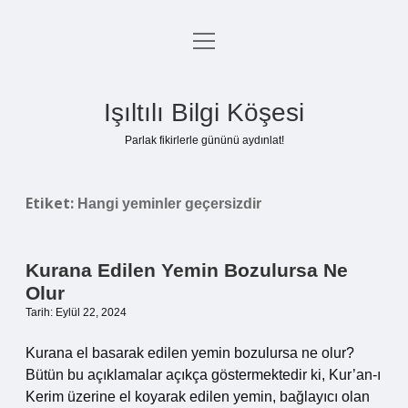
menüyü
Anasayfa
aç
Gizlilik Politikası
Işıltılı Bilgi Köşesi
Yasal Uyarı
Parlak fikirlerle gününü aydınlat!
Hakkımızda
Etiket:
Hangi yeminler geçersizdir
Kurana Edilen Yemin Bozulursa Ne
Olur
Tarih: Eylül 22, 2024
Kurana el basarak edilen yemin bozulursa ne olur?
Bütün bu açıklamalar açıkça göstermektedir ki, Kur’an-ı
Kerim üzerine el koyarak edilen yemin, bağlayıcı olan