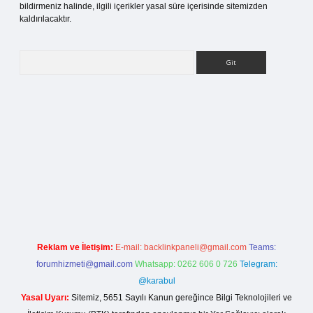
bildirmeniz halinde, ilgili içerikler yasal süre içerisinde sitemizden
kaldırılacaktır.
Arama
i
Reklam ve İletişim:
E-mail:
backlinkpaneli@gmail.com
Teams:
forumhizmeti@gmail.com
Whatsapp: 0262 606 0 726
Telegram:
@karabul
Yasal Uyarı:
Sitemiz, 5651 Sayılı Kanun gereğince Bilgi Teknolojileri ve