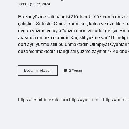
Tarih: Eylül 25, 2024
En zor yüzme stili hangisi? Kelebek; Yüzmenin en zor st
çalıştırır. Sırtüstü; Omuz, karın, kol, kalça ve özellikle 
uygun yüzme yoluyla “yüzücünün vücudu” gelişir. En hı
arasında en hızlı olanıdır. Kaç stil yüzme var? Bilindi
dört ayrı yüzme stili bulunmaktadır. Olimpiyat Oyunları
düzenlenmektedir. Hangi stil yüzme zayıflatır? Kelebe
En
Devamını okuyun
2 Yorum
Yavaş
Yüzme
Stili
Hangisi
https://tesbihbileklik.com
https://yuf.com.tr
https://peh.c