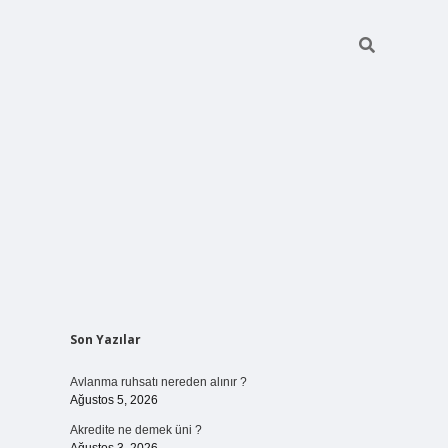
Sidebar
Son Yazılar
ilbet bahis sitesi
Avlanma ruhsatı nereden alınır ?
Ağustos 5, 2026
Akredite ne demek üni ?