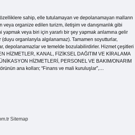
 özelliklere sahip, elle tutulamayan ve depolanamayan malların
n veya organize edilen turizm, iletişim ve danışmanlık gibi
ini yapmak veya biri için yararlı bir şey yapmak anlamına gelir
r (duyu organlarıyla algılanamaz). Tamamen soyutturlar,
ar, depolanamazlar ve temelde bozulabilirdirler. Hizmet çeşitleri
EN HİZMETLER, KANAL, FİZİKSEL DAĞITIM VE KİRALAMA
ÜNİKASYON HİZMETLERİ, PERSONEL VE ​​BAKIM/ONARIM
ünün ana kolları; “Finans ve mali kuruluşlar”,…
om.tr
Sitemap