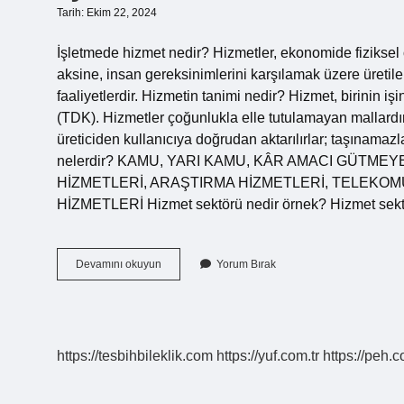
Tarih: Ekim 22, 2024
İşletmede hizmet nedir? Hizmetler, ekonomide fiziksel
aksine, insan gereksinimlerini karşılamak üzere üretile
faaliyetlerdir. Hizmetin tanimi nedir? Hizmet, birinin iş
(TDK). Hizmetler çoğunlukla elle tutulamayan mallardı
üreticiden kullanıcıya doğrudan aktarılırlar; taşınamazl
nelerdir? KAMU, YARI KAMU, KÂR AMACI GÜTMEY
HİZMETLERİ, ARAŞTIRMA HİZMETLERİ, TELEKOM
HİZMETLERİ Hizmet sektörü nedir örnek? Hizmet sektör
Işletmelerde
Devamını okuyun
Yorum Bırak
Hizmet
Nedir
https://tesbihbileklik.com
https://yuf.com.tr
https://peh.c