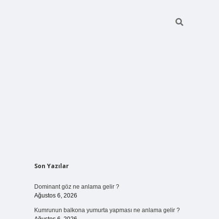
Sidebar
Son Yazılar
ilbet bahis
Dominant göz ne anlama gelir ?
Ağustos 6, 2026
Kumrunun balkona yumurta yapması ne anlama gelir ?