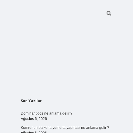
Sidebar
Son Yazılar
ilbet bahi
Dominant göz ne anlama gelir ?
Ağustos 6, 2026
Kumrunun balkona yumurta yapması ne anlama gelir ?