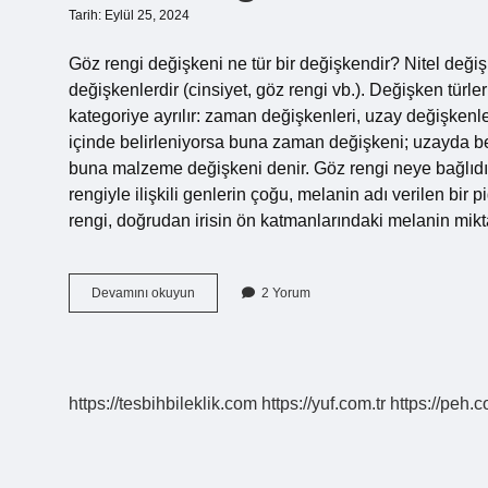
Tarih: Eylül 25, 2024
Göz rengi değişkeni ne tür bir değişkendir? Nitel değişk
değişkenlerdir (cinsiyet, göz rengi vb.). Değişken türle
kategoriye ayrılır: zaman değişkenleri, uzay değişken
içinde belirleniyorsa buna zaman değişkeni; uzayda bel
buna malzeme değişkeni denir. Göz rengi neye bağlıdır? G
rengiyle ilişkili genlerin çoğu, melanin adı verilen bir
rengi, doğrudan irisin ön katmanlarındaki melanin miktarı
Göz
Devamını okuyun
2 Yorum
Rengi
Ne
Tür
Bir
Değişkendir
https://tesbihbileklik.com
https://yuf.com.tr
https://peh.c