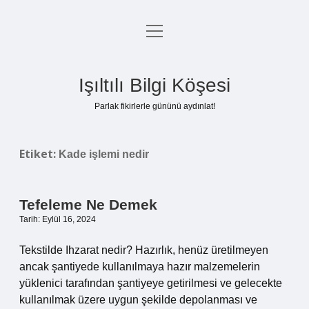
menüyü
Anasayfa
aç
Gizlilik Politikası
Işıltılı Bilgi Köşesi
Yasal Uyarı
Parlak fikirlerle gününü aydınlat!
Hakkımızda
Etiket:
Kade işlemi nedir
Tefeleme Ne Demek
Tarih: Eylül 16, 2024
Tekstilde Ihzarat nedir? Hazırlık, henüz üretilmeyen
ancak şantiyede kullanılmaya hazır malzemelerin
yüklenici tarafından şantiyeye getirilmesi ve gelecekte
kullanılmak üzere uygun şekilde depolanması ve