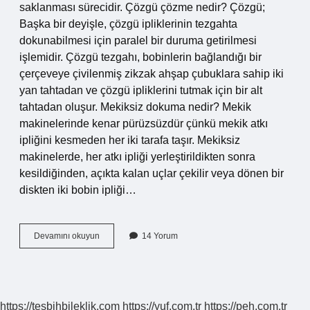
saklanması sürecidir. Çözgü çözme nedir? Çözgü;
Başka bir deyişle, çözgü ipliklerinin tezgahta
dokunabilmesi için paralel bir duruma getirilmesi
işlemidir. Çözgü tezgahı, bobinlerin bağlandığı bir
çerçeveye çivilenmiş zikzak ahşap çubuklara sahip iki
yan tahtadan ve çözgü ipliklerini tutmak için bir alt
tahtadan oluşur. Mekiksiz dokuma nedir? Mekik
makinelerinde kenar pürüzsüzdür çünkü mekik atkı
ipliğini kesmeden her iki tarafa taşır. Mekiksiz
makinelerde, her atkı ipliği yerleştirildikten sonra
kesildiğinden, açıkta kalan uçlar çekilir veya dönen bir
diskten iki bobin ipliği…
Tefeleme
Devamını okuyun
14 Yorum
Ne
Demek
https://tesbihbileklik.com
https://yuf.com.tr
https://peh.com.tr