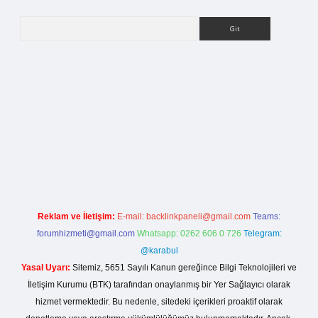
Arama
itesi
Reklam ve İletişim:
E-mail:
backlinkpaneli@gmail.com
Teams:
forumhizmeti@gmail.com
Whatsapp: 0262 606 0 726
Telegram:
@karabul
Yasal Uyarı:
Sitemiz, 5651 Sayılı Kanun gereğince Bilgi Teknolojileri ve
İletişim Kurumu (BTK) tarafından onaylanmış bir Yer Sağlayıcı olarak
hizmet vermektedir. Bu nedenle, sitedeki içerikleri proaktif olarak