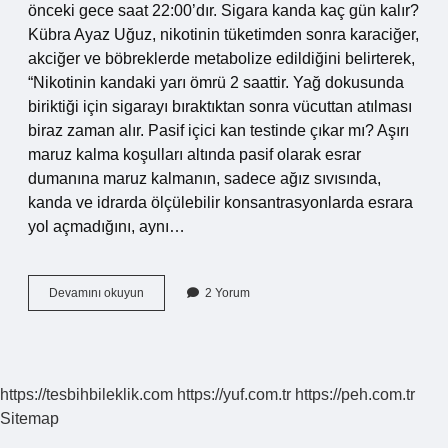
önceki gece saat 22:00’dır. Sigara kanda kaç gün kalır?
Kübra Ayaz Uğuz, nikotinin tüketimden sonra karaciğer,
akciğer ve böbreklerde metabolize edildiğini belirterek,
“Nikotinin kandaki yarı ömrü 2 saattir. Yağ dokusunda
biriktiği için sigarayı bıraktıktan sonra vücuttan atılması
biraz zaman alır. Pasif içici kan testinde çıkar mı? Aşırı
maruz kalma koşulları altında pasif olarak esrar
dumanına maruz kalmanın, sadece ağız sıvısında,
kanda ve idrarda ölçülebilir konsantrasyonlarda esrara
yol açmadığını, aynı…
1
Devamını okuyun
2 Yorum
Dal
Sigara
Kan
Tahlilinde
Çıkar
https://tesbihbileklik.com
https://yuf.com.tr
https://peh.com.tr
Mı
Sitemap