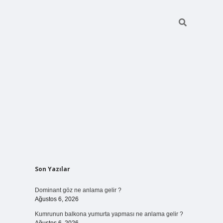
Sidebar
Son Yazılar
ilbet bahis
Dominant göz ne anlama gelir ?
Ağustos 6, 2026
Kumrunun balkona yumurta yapması ne anlama gelir ?