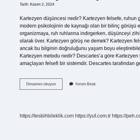
Tarih: Kasım 2, 2024
Kartezyen düşüncesi nedir? Kartezyen felsefe, ruhun g
modern psikolojinin de kaynağı olan bir bilinç görüşü 
organizmaya, ruh ruhlarına indirgerken, düşünceyi zihin
olarak över. Kartezyen görüş ne demek? Kartezyen felse
ancak bu bilginin doğruluğunu yaşam boyu eleştirebilec
Kartezyen metodu nedir? Descartes’a göre Kartezyen fel
amaçlayan felsefi bir sistemdir. Descartes tarafından ge
Kartezyen
Devamını okuyun
Yorum Bırak
Düşünce
Ne
Demek
https://tesbihbileklik.com
https://yuf.com.tr
https://peh.c