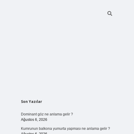
Sidebar
Son Yazılar
ilbet bahis sitesi
Dominant göz ne anlama gelir ?
Ağustos 6, 2026
Kumrunun balkona yumurta yapması ne anlama gelir ?