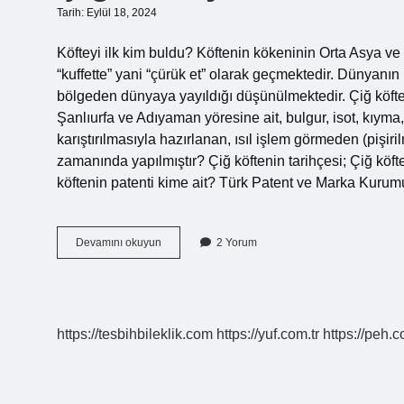
Tarih: Eylül 18, 2024
Köfteyi ilk kim buldu? Köftenin kökeninin Orta Asya v
“kuffette” yani “çürük et” olarak geçmektedir. Dünyanın
bölgeden dünyaya yayıldığı düşünülmektedir. Çiğ köfte
Şanlıurfa ve Adıyaman yöresine ait, bulgur, isot, kıyma
karıştırılmasıyla hazırlanan, ısıl işlem görmeden (pişir
zamanında yapılmıştır? Çiğ köftenin tarihçesi; Çiğ kö
köftenin patenti kime ait? Türk Patent ve Marka Kurum
Çiğ
Devamını okuyun
2 Yorum
Köfteyi
Ilk
Kim
Buldu
https://tesbihbileklik.com
https://yuf.com.tr
https://peh.c