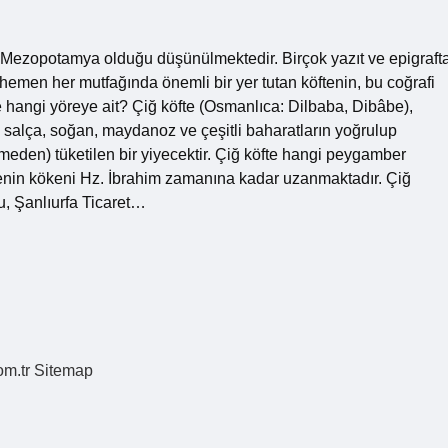
e Mezopotamya olduğu düşünülmektedir. Birçok yazıt ve epigraft
 hemen her mutfağında önemli bir yer tutan köftenin, bu coğrafi
 hangi yöreye ait? Çiğ köfte (Osmanlıca: Dilbaba, Dibâbe),
, salça, soğan, maydanoz ve çeşitli baharatların yoğrulup
ilmeden) tüketilen bir yiyecektir. Çiğ köfte hangi peygamber
ftenin kökeni Hz. İbrahim zamanına kadar uzanmaktadır. Çiğ
u, Şanlıurfa Ticaret…
om.tr
Sitemap