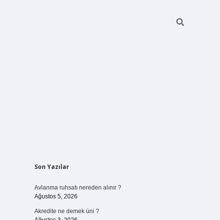
Sidebar
Son Yazılar
ilbet bahi
Avlanma ruhsatı nereden alınır ?
Ağustos 5, 2026
Akredite ne demek üni ?