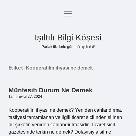
menüyü
Anasayfa
aç
Gizlilik Politikası
Işıltılı Bilgi Köşesi
Yasal Uyarı
Parlak fikirlerle gününü aydınlat!
Hakkımızda
Etiket:
Kooperatifin ihyası ne demek
Münfesih Durum Ne Demek
Tarih: Eylül 27, 2024
Kooperatifin ihyası ne demek? Yeniden canlandırma,
tasfiyesi tamamlanan ve ilgili ticaret sicilinden silinen
bir şirketin yeniden canlandırılmasıdır. Ticaret sicil
gazetesinde terkin ne demek? Dolayısıyla silme