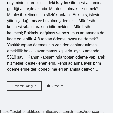
deyiminin ticaret sicilindeki kaydın silinmesi anlamına
geldiği anlaşılmaktadır. Münfesih olmak ne demek?
Münfesih kelimesinin sözlük anlamı; Eskimiş, işlevini
yitirmiş, dağılmış ve bozulmuş demektir. Münfesih
kelimesi sıfat olarak da bilinmektedir. Münfesih
kelimesi; Eskimiş, dağılmış ve bozulmuş anlamında da
ifade edilebilir. 4 B toptan ödeme ihyası ne demek?
Yaşlılık toptan ödemesinin yeniden canlandırılması,
emeklilik hakkı kazanmamış kişilerin, aynı zamanda
5510 sayılı Kanun kapsamında toptan ödeme yapılarak
hizmetleri desteklenenlerin, kendi adlarına aylık prim
ödemelerine geri dönebilmeleri anlamına geliyor.…
Münfesih
Devamını okuyun
2 Yorum
Durum
Ne
Demek
https://tesbihbileklik.com
https://yuf.com.tr
https://peh.com.tr