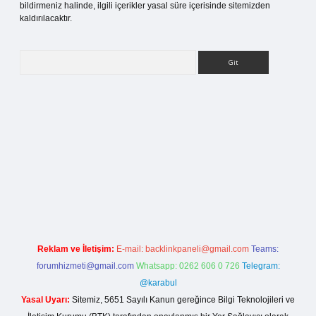
bildirmeniz halinde, ilgili içerikler yasal süre içerisinde sitemizden
kaldırılacaktır.
Arama
lbet bahis sitesi
Reklam ve İletişim:
E-mail:
backlinkpaneli@gmail.com
Teams:
forumhizmeti@gmail.com
Whatsapp: 0262 606 0 726
Telegram:
@karabul
Yasal Uyarı:
Sitemiz, 5651 Sayılı Kanun gereğince Bilgi Teknolojileri ve