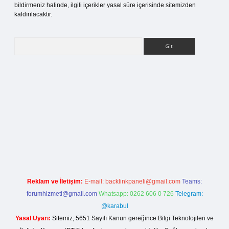
bildirmeniz halinde, ilgili içerikler yasal süre içerisinde sitemizden
kaldırılacaktır.
Arama
ilbet bahis sitesi
Reklam ve İletişim:
E-mail:
backlinkpaneli@gmail.com
Teams:
forumhizmeti@gmail.com
Whatsapp: 0262 606 0 726
Telegram:
@karabul
Yasal Uyarı:
Sitemiz, 5651 Sayılı Kanun gereğince Bilgi Teknolojileri ve