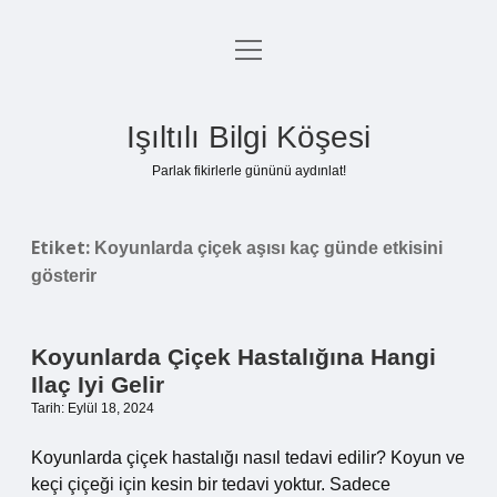
menüyü
Anasayfa
aç
Gizlilik Politikası
Işıltılı Bilgi Köşesi
Yasal Uyarı
Parlak fikirlerle gününü aydınlat!
Hakkımızda
Etiket:
Koyunlarda çiçek aşısı kaç günde etkisini
gösterir
Koyunlarda Çiçek Hastalığına Hangi
Ilaç Iyi Gelir
Tarih: Eylül 18, 2024
Koyunlarda çiçek hastalığı nasıl tedavi edilir? Koyun ve
keçi çiçeği için kesin bir tedavi yoktur. Sadece