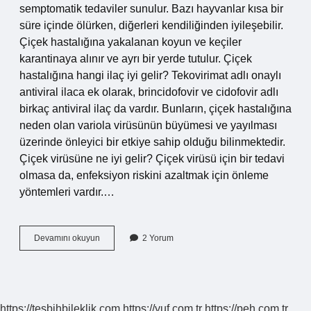
semptomatik tedaviler sunulur. Bazı hayvanlar kısa bir
süre içinde ölürken, diğerleri kendiliğinden iyileşebilir.
Çiçek hastalığına yakalanan koyun ve keçiler
karantinaya alınır ve ayrı bir yerde tutulur. Çiçek
hastalığına hangi ilaç iyi gelir? Tekovirimat adlı onaylı
antiviral ilaca ek olarak, brincidofovir ve cidofovir adlı
birkaç antiviral ilaç da vardır. Bunların, çiçek hastalığına
neden olan variola virüsünün büyümesi ve yayılması
üzerinde önleyici bir etkiye sahip olduğu bilinmektedir.
Çiçek virüsüne ne iyi gelir? Çiçek virüsü için bir tedavi
olmasa da, enfeksiyon riskini azaltmak için önleme
yöntemleri vardır.…
Koyunlarda
Devamını okuyun
2 Yorum
Çiçek
Hastalığına
Hangi
Ilaç
Iyi
https://tesbihbileklik.com
https://yuf.com.tr
https://peh.com.tr