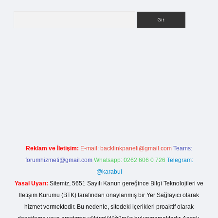
Arama
ilbet bahis sitesi
Reklam ve İletişim:
E-mail:
backlinkpaneli@gmail.com
Teams:
forumhizmeti@gmail.com
Whatsapp: 0262 606 0 726
Telegram:
@karabul
Yasal Uyarı:
Sitemiz, 5651 Sayılı Kanun gereğince Bilgi Teknolojileri ve
İletişim Kurumu (BTK) tarafından onaylanmış bir Yer Sağlayıcı olarak
hizmet vermektedir. Bu nedenle, sitedeki içerikleri proaktif olarak