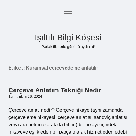
menüyü
Anasayfa
aç
Gizlilik Politikası
Işıltılı Bilgi Köşesi
Yasal Uyarı
Parlak fikirlerle gününü aydınlat!
Hakkımızda
Etiket:
Kuramsal çerçevede ne anlatılır
Çerçeve Anlatım Tekniği Nedir
Tarih: Ekim 26, 2024
Çerçeve anlatı nedir? Çerçeve hikaye (aynı zamanda
çerçeveleme hikayesi, çerçeve anlatısı, sandviç anlatısı
veya ara bölüm olarak da bilinir) bir hikaye içindeki
hikayeye eşlik eden bir parça olarak hizmet eden edebi