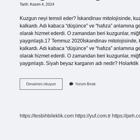
Tarih: Kasım 4, 2024
Kuzgun neyi temsil eder? İskandinav mitolojisinde, k
kalkardı. Adı kabaca “düşünce” ve “hafıza” anlamına ge
olarak hizmet ederdi. O zamandan beri kuzgunlar, miğf
yaygınlaştı.17 Temmuz 2020İskandinav mitolojisinde, 
kalkardı. Adı kabaca “düşünce” ve “hafıza” anlamına ge
olarak hizmet ederdi. O zamandan beri kuzgunlar, miğf
yaygınlaştı. Siyah beyaz karganın adı nedir? Holarkti
Karga
Devamını okuyun
Yorum Bırak
Ve
Kuzgun
Nasıl
Ayırt
Edilir
https://tesbihbileklik.com
https://yuf.com.tr
https://peh.c