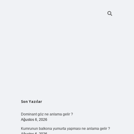
Sidebar
Son Yazılar
ilbet bahis
Dominant göz ne anlama gelir ?
Ağustos 6, 2026
Kumrunun balkona yumurta yapması ne anlama gelir ?