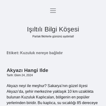
menüyü
Anasayfa
aç
Gizlilik Politikası
Işıltılı Bilgi Köşesi
Yasal Uyarı
Parlak fikirlerle gününü aydınlat!
Hakkımızda
Etiket:
Kuzuluk nereye bağlıdır
Akyazı Hangi Ilde
Tarih: Ekim 24, 2024
Akyazı neyi ile meşhur? Sakarya’nın güzel ilçesi
Akyazı’da, şehir merkezine yaklaşık 10 km uzaklıkta
bulunan Kuzuluk Kaplıcaları, bölgenin en popüler
yerlerinden biridir. Bu kaplıca, su sıcaklığı 85 dereceye