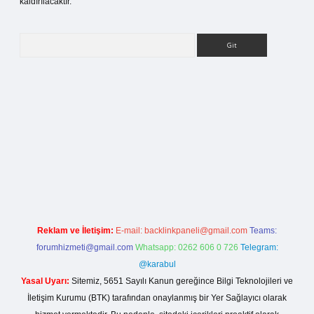
kaldırılacaktır.
Arama
ilbet bahis sitesi
Reklam ve İletişim:
E-mail:
backlinkpaneli@gmail.com
Teams:
forumhizmeti@gmail.com
Whatsapp: 0262 606 0 726
Telegram:
@karabul
Yasal Uyarı:
Sitemiz, 5651 Sayılı Kanun gereğince Bilgi Teknolojileri ve
İletişim Kurumu (BTK) tarafından onaylanmış bir Yer Sağlayıcı olarak