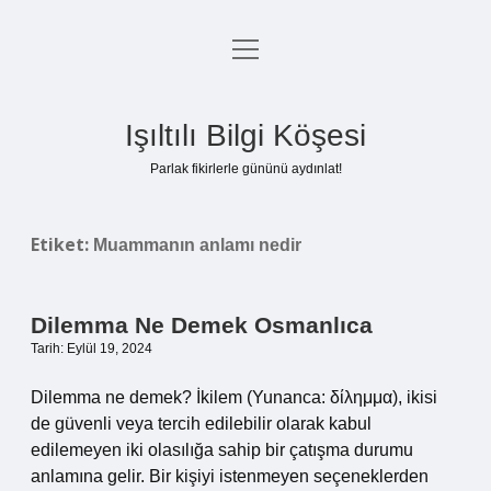
menüyü
Anasayfa
aç
Gizlilik Politikası
Işıltılı Bilgi Köşesi
Yasal Uyarı
Parlak fikirlerle gününü aydınlat!
Hakkımızda
Etiket:
Muammanın anlamı nedir
Dilemma Ne Demek Osmanlıca
Tarih: Eylül 19, 2024
Dilemma ne demek? İkilem (Yunanca: δίλημμα), ikisi
de güvenli veya tercih edilebilir olarak kabul
edilemeyen iki olasılığa sahip bir çatışma durumu
anlamına gelir. Bir kişiyi istenmeyen seçeneklerden