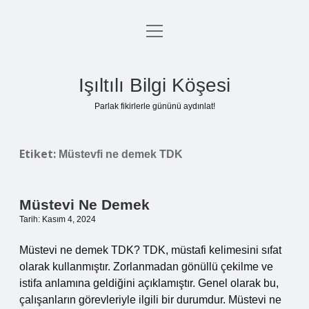
menüyü
Anasayfa
aç
Gizlilik Politikası
Işıltılı Bilgi Köşesi
Yasal Uyarı
Parlak fikirlerle gününü aydınlat!
Hakkımızda
Etiket:
Müstevfi ne demek TDK
Müstevi Ne Demek
Tarih: Kasım 4, 2024
Müstevi ne demek TDK? TDK, müstafi kelimesini sıfat
olarak kullanmıştır. Zorlanmadan gönüllü çekilme ve
istifa anlamına geldiğini açıklamıştır. Genel olarak bu,
çalışanların görevleriyle ilgili bir durumdur. Müstevi ne