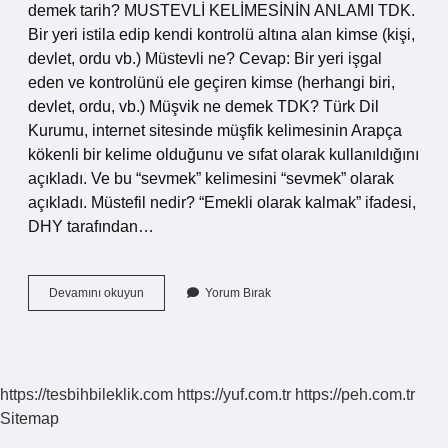
demek tarih? MUSTEVLİ KELİMESİNİN ANLAMI TDK.
Bir yeri istila edip kendi kontrolü altına alan kimse (kişi,
devlet, ordu vb.) Müstevli ne? Cevap: Bir yeri işgal
eden ve kontrolünü ele geçiren kimse (herhangi biri,
devlet, ordu, vb.) Müşvik ne demek TDK? Türk Dil
Kurumu, internet sitesinde müşfik kelimesinin Arapça
kökenli bir kelime olduğunu ve sıfat olarak kullanıldığını
açıkladı. Ve bu “sevmek” kelimesini “sevmek” olarak
açıkladı. Müstefil nedir? “Emekli olarak kalmak” ifadesi,
DHY tarafından…
Müstevi
Devamını okuyun
Yorum Bırak
Ne
Demek
https://tesbihbileklik.com
https://yuf.com.tr
https://peh.com.tr
Sitemap