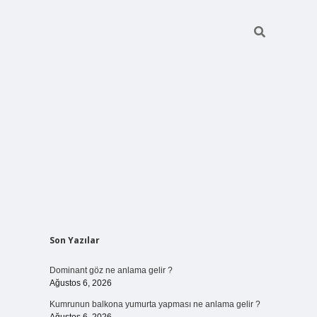
Sidebar
Son Yazılar
ilbet bahis
Dominant göz ne anlama gelir ?
Ağustos 6, 2026
Kumrunun balkona yumurta yapması ne anlama gelir ?