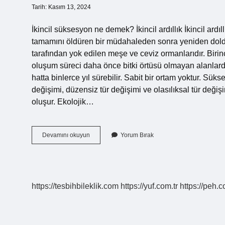
Tarih: Kasım 13, 2024
İkincil süksesyon ne demek? İkincil ardıllık İkincil ard
tamamını öldüren bir müdahaleden sonra yeniden doldurul
tarafından yok edilen meşe ve ceviz ormanlarıdır. Birinci
oluşum süreci daha önce bitki örtüsü olmayan alanlarda ba
hatta binlerce yıl sürebilir. Sabit bir ortam yoktur. Sükse
değişimi, düzensiz tür değişimi ve olasılıksal tür değişi
oluşur. Ekolojik…
Birincil
Devamını okuyun
Yorum Bırak
Ve
Ikincil
Süksesyon
Nedir
https://tesbihbileklik.com
https://yuf.com.tr
https://peh.c