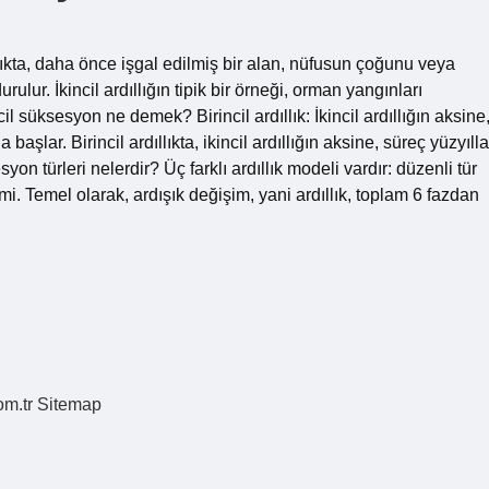
ıllıkta, daha önce işgal edilmiş bir alan, nüfusun çoğunu veya
ur. İkincil ardıllığın tipik bir örneği, orman yangınları
l süksesyon ne demek? Birincil ardıllık: İkincil ardıllığın aksine
şlar. Birincil ardıllıkta, ikincil ardıllığın aksine, süreç yüzyılla
syon türleri nelerdir? Üç farklı ardıllık modeli vardır: düzenli tür
mi. Temel olarak, ardışık değişim, yani ardıllık, toplam 6 fazdan
om.tr
Sitemap