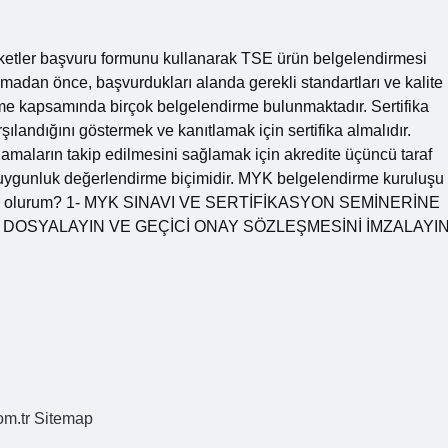
rketler başvuru formunu kullanarak TSE ürün belgelendirmesi
madan önce, başvurdukları alanda gerekli standartları ve kalite
dirme kapsamında birçok belgelendirme bulunmaktadır. Sertifika
rşılandığını göstermek ve kanıtlamak için sertifika almalıdır.
lamaların takip edilmesini sağlamak için akredite üçüncü taraf
bir uygunluk değerlendirme biçimidir. MYK belgelendirme kuruluşu
 nasıl olurum? 1- MYK SINAVI VE SERTİFİKASYON SEMİNERİNE
 DOSYALAYIN VE GEÇİCİ ONAY SÖZLEŞMESİNİ İMZALAYIN
om.tr
Sitemap