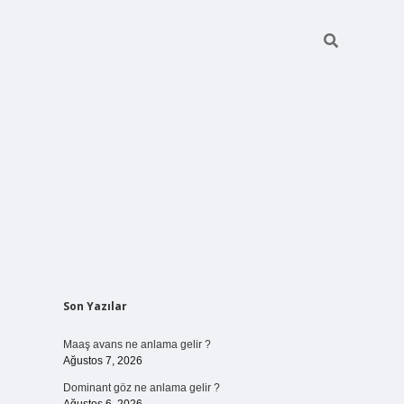
Sidebar
Son Yazılar
ilbet bahis sitesi
Maaş avans ne anlama gelir ?
Ağustos 7, 2026
Dominant göz ne anlama gelir ?