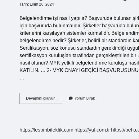
Tarih: Ekim 26, 2024
Belgelendirme işi nasıl yapılır? Başvuruda bulunan şi
için başvuruda bulunmalıdır. Şirketler başvuruda bulun
kriterlerini karşılayan sistemler kurmalıdır. Belgelen
belgelendirme nedir? Şirketler, belirli bir standardın ka
Sertifikasyon, söz konusu standardın gerektirdiği uygu
sertifikasyon kuruluşları tarafından gerçekleştirilen 
nasıl olunur? MYK yetkili belgelendirme kuruluşu
KATILIN. … 2- MYK ONAYI GEÇİCİ BAŞVURUSUNU
…
Belgelendirme
Devamını okuyun
Yorum Bırak
Programı
Nedir
https://tesbihbileklik.com
https://yuf.com.tr
https://peh.c