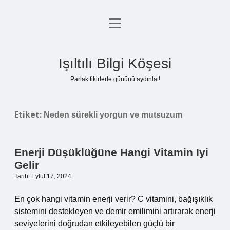
menüyü
Anasayfa
aç
Gizlilik Politikası
Işıltılı Bilgi Köşesi
Yasal Uyarı
Parlak fikirlerle gününü aydınlat!
Hakkımızda
Etiket:
Neden sürekli yorgun ve mutsuzum
Enerji Düşüklüğüne Hangi Vitamin Iyi
Gelir
Tarih: Eylül 17, 2024
En çok hangi vitamin enerji verir? C vitamini, bağışıklık
sistemini destekleyen ve demir emilimini artırarak enerji
seviyelerini doğrudan etkileyebilen güçlü bir