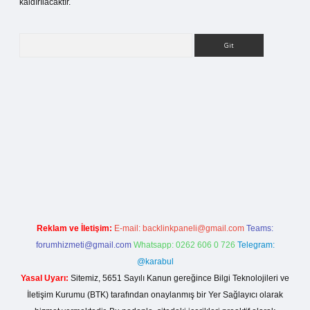
kaldırılacaktır.
Arama
ilbet bahis sitesi
Reklam ve İletişim:
E-mail:
backlinkpaneli@gmail.com
Teams:
forumhizmeti@gmail.com
Whatsapp: 0262 606 0 726
Telegram:
@karabul
Yasal Uyarı:
Sitemiz, 5651 Sayılı Kanun gereğince Bilgi Teknolojileri ve
İletişim Kurumu (BTK) tarafından onaylanmış bir Yer Sağlayıcı olarak