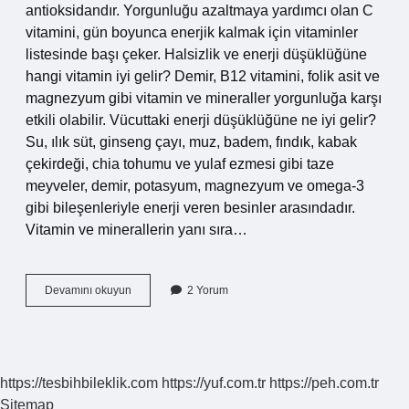
antioksidandır. Yorgunluğu azaltmaya yardımcı olan C
vitamini, gün boyunca enerjik kalmak için vitaminler
listesinde başı çeker. Halsizlik ve enerji düşüklüğüne
hangi vitamin iyi gelir? Demir, B12 vitamini, folik asit ve
magnezyum gibi vitamin ve mineraller yorgunluğa karşı
etkili olabilir. Vücuttaki enerji düşüklüğüne ne iyi gelir?
Su, ılık süt, ginseng çayı, muz, badem, fındık, kabak
çekirdeği, chia tohumu ve yulaf ezmesi gibi taze
meyveler, demir, potasyum, magnezyum ve omega-3
gibi bileşenleriyle enerji veren besinler arasındadır.
Vitamin ve minerallerin yanı sıra…
Enerji
Devamını okuyun
2 Yorum
Düşüklüğüne
Hangi
Vitamin
Iyi
Gelir
https://tesbihbileklik.com
https://yuf.com.tr
https://peh.com.tr
Sitemap