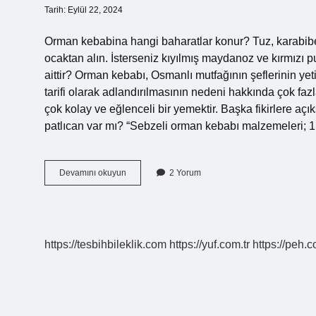
Tarih: Eylül 22, 2024
Orman kebabina hangi baharatlar konur? Tuz, karabiber
ocaktan alın. İsterseniz kıyılmış maydanoz ve kırmızı p
aittir? Orman kebabı, Osmanlı mutfağının şeflerinin yet
tarifi olarak adlandırılmasının nedeni hakkında çok f
çok kolay ve eğlenceli bir yemektir. Başka fikirlere aç
patlıcan var mı? “Sebzeli orman kebabı malzemeleri; 1
Orman
Devamını okuyun
2 Yorum
Kebabında
Neler
Var
https://tesbihbileklik.com
https://yuf.com.tr
https://peh.c