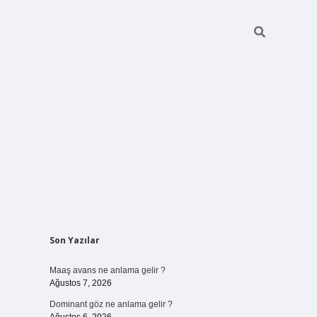
Sidebar
Son Yazılar
ilbet bahis
Maaş avans ne anlama gelir ?
Ağustos 7, 2026
Dominant göz ne anlama gelir ?