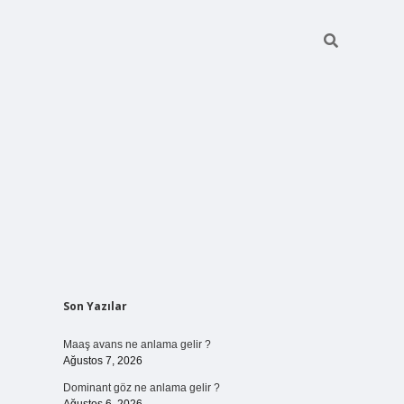
Sidebar
Son Yazılar
ilbet bahi
Maaş avans ne anlama gelir ?
Ağustos 7, 2026
Dominant göz ne anlama gelir ?