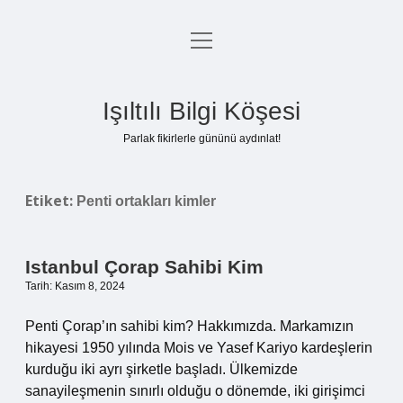
menüyü
Anasayfa
aç
Gizlilik Politikası
Işıltılı Bilgi Köşesi
Yasal Uyarı
Parlak fikirlerle gününü aydınlat!
Hakkımızda
Etiket:
Penti ortakları kimler
Istanbul Çorap Sahibi Kim
Tarih: Kasım 8, 2024
Penti Çorap’ın sahibi kim? Hakkımızda. Markamızın
hikayesi 1950 yılında Mois ve Yasef Kariyo kardeşlerin
kurduğu iki ayrı şirketle başladı. Ülkemizde
sanayileşmenin sınırlı olduğu o dönemde, iki girişimci