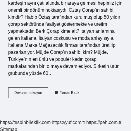
kardeşin aynı çatı altında bir araya gelmesi hepimiz için
önemli bir dönüm noktasıydı. Öztaş Çorap’ın sahibi
kimdir? Habib Öztaş tarafından kurulmuş olup 50 yıldır
çorap sektöründe faaliyet göstermekte ve üretim
yapmaktadır. Berk Çorap kime ait? İtalyan anlamına
gelen Italiana, İtalyan coşkusu ve moda anlayışıyla,
İtaliana Marka Mağazacılık firması tarafından üretilip
pazarlanıyor. Müjde Çorap’ın sahibi kim? Müjde,
Türkiye’nin en ünlü ve popüler kadın çorap
markalarından biri olmaya devam ediyor. Şirketin ürün
grubunda yüzde 60…
Istanbul
Devamını okuyun
Yorum Bırak
Çorap
Sahibi
Kim
https://tesbihbileklik.com
https://yuf.com.tr
https://peh.com.tr
Sitemap