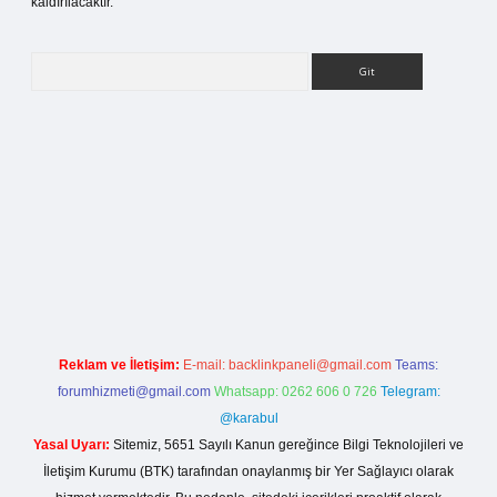
kaldırılacaktır.
Arama
i
Reklam ve İletişim:
E-mail:
backlinkpaneli@gmail.com
Teams:
forumhizmeti@gmail.com
Whatsapp: 0262 606 0 726
Telegram:
@karabul
Yasal Uyarı:
Sitemiz, 5651 Sayılı Kanun gereğince Bilgi Teknolojileri ve
İletişim Kurumu (BTK) tarafından onaylanmış bir Yer Sağlayıcı olarak