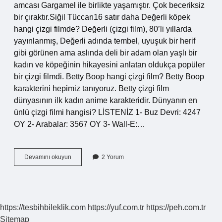
amcası Gargamel ile birlikte yaşamıştır. Çok beceriksiz
bir çıraktır.Siğil Tüccarı16 satır daha Değerli köpek
hangi çizgi filmde? Değerli (çizgi film), 80’li yıllarda
yayınlanmış, Değerli adında tembel, uyuşuk bir herif
gibi görünen ama aslında deli bir adam olan yaşlı bir
kadın ve köpeğinin hikayesini anlatan oldukça popüler
bir çizgi filmdi. Betty Boop hangi çizgi film? Betty Boop
karakterini hepimiz tanıyoruz. Betty çizgi film
dünyasının ilk kadın anime karakteridir. Dünyanın en
ünlü çizgi filmi hangisi? LİSTENİZ 1- Buz Devri: 4247
OY 2- Arabalar: 3567 OY 3- Wall-E:…
Muttley
Devamını okuyun
2 Yorum
Hangi
Çizgi
Film
https://tesbihbileklik.com
https://yuf.com.tr
https://peh.com.tr
Sitemap