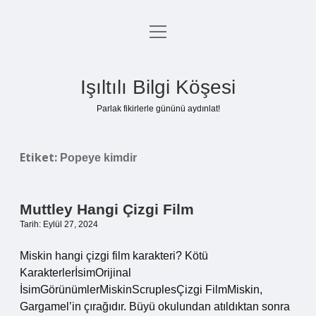
menüyü
Anasayfa
aç
Gizlilik Politikası
Işıltılı Bilgi Köşesi
Yasal Uyarı
Parlak fikirlerle gününü aydınlat!
Hakkımızda
Etiket:
Popeye kimdir
Muttley Hangi Çizgi Film
Tarih: Eylül 27, 2024
Miskin hangi çizgi film karakteri? Kötü
KarakterlerİsimOrijinal
İsimGörünümlerMiskinScruplesÇizgi FilmMiskin,
Gargamel’in çırağıdır. Büyü okulundan atıldıktan sonra