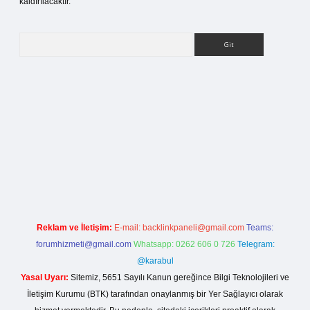
kaldırılacaktır.
Arama
ilbet bahis sitesi
Reklam ve İletişim:
E-mail:
backlinkpaneli@gmail.com
Teams:
forumhizmeti@gmail.com
Whatsapp: 0262 606 0 726
Telegram:
@karabul
Yasal Uyarı:
Sitemiz, 5651 Sayılı Kanun gereğince Bilgi Teknolojileri ve
İletişim Kurumu (BTK) tarafından onaylanmış bir Yer Sağlayıcı olarak