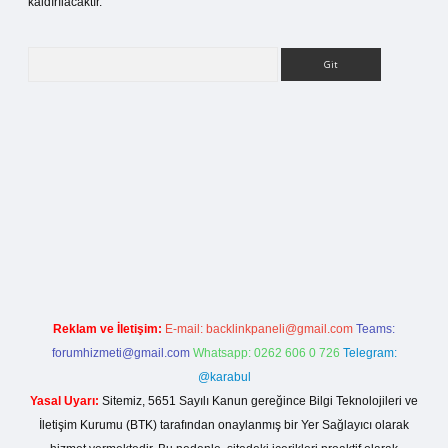
kaldırılacaktır.
Arama
ilbet bahis sitesi
Reklam ve İletişim:
E-mail:
backlinkpaneli@gmail.com
Teams:
forumhizmeti@gmail.com
Whatsapp: 0262 606 0 726
Telegram:
@karabul
Yasal Uyarı:
Sitemiz, 5651 Sayılı Kanun gereğince Bilgi Teknolojileri ve
İletişim Kurumu (BTK) tarafından onaylanmış bir Yer Sağlayıcı olarak