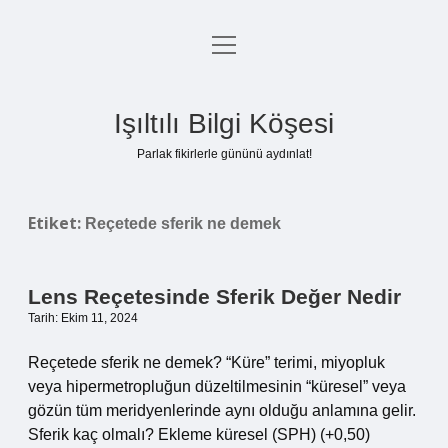
menüyü
Anasayfa
aç
Gizlilik Politikası
Işıltılı Bilgi Köşesi
Yasal Uyarı
Parlak fikirlerle gününü aydınlat!
Hakkımızda
Etiket:
Reçetede sferik ne demek
Lens Reçetesinde Sferik Değer Nedir
Tarih: Ekim 11, 2024
Reçetede sferik ne demek? “Küre” terimi, miyopluk
veya hipermetropluğun düzeltilmesinin “küresel” veya
gözün tüm meridyenlerinde aynı olduğu anlamına gelir.
Sferik kaç olmalı? Ekleme küresel (SPH) (+0,50)