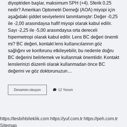
diyoptriden başlar, maksimum SPH (+4). Sferik 0.25
nedir? Amerikan Optometri Derneği (AOA) miyopi için
aşağıdaki şiddet seviyelerini tanımlamıştır: Değer -0,25
ile -2,00 arasındaysa hafif miyopi olarak kabul edilir.
Sayı -2,25 ile -5,00 arasındaysa orta dereceli
hipermetropi olarak kabul edilir. Lens BC değeri önemli
mi? BC değeri, kontakt lens kullanıcılarının göz
sağlığını ve konforunu etkileyebilir, bu nedenle doğru
BC değerini belirlemek ve kullanmak önemlidir. Kontakt
lenslerinizi düzenli olarak kullanmadan önce BC
değerini ve göz doktorunuzun…
Lens
Devamını okuyun
12 Yorum
Reçetesinde
Sferik
Değer
Nedir
https://tesbihbileklik.com
https://yuf.com.tr
https://peh.com.tr
Sitemap