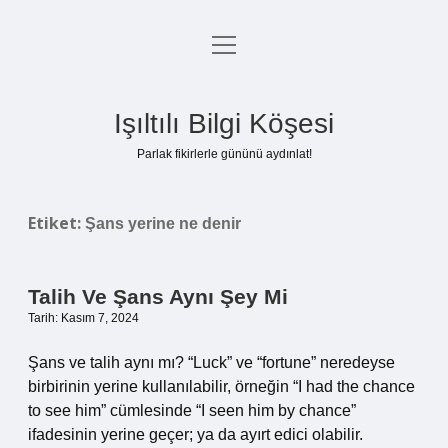
menüyü
Anasayfa
aç
Gizlilik Politikası
Işıltılı Bilgi Köşesi
Yasal Uyarı
Parlak fikirlerle gününü aydınlat!
Hakkımızda
Etiket:
Şans yerine ne denir
Talih Ve Şans Aynı Şey Mi
Tarih: Kasım 7, 2024
Şans ve talih aynı mı? “Luck” ve “fortune” neredeyse
birbirinin yerine kullanılabilir, örneğin “I had the chance
to see him” cümlesinde “I seen him by chance”
ifadesinin yerine geçer; ya da ayırt edici olabilir.