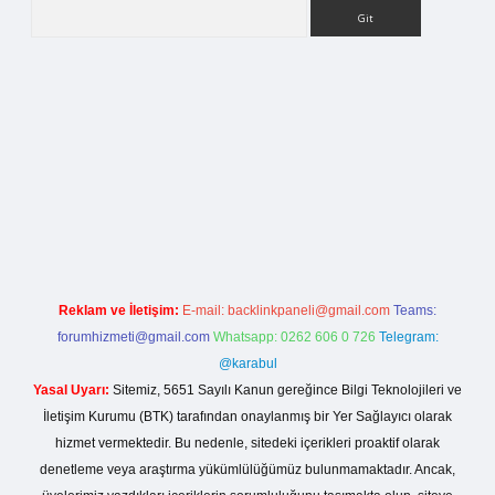
Arama
i
Reklam ve İletişim:
E-mail:
backlinkpaneli@gmail.com
Teams:
forumhizmeti@gmail.com
Whatsapp: 0262 606 0 726
Telegram:
@karabul
Yasal Uyarı:
Sitemiz, 5651 Sayılı Kanun gereğince Bilgi Teknolojileri ve
İletişim Kurumu (BTK) tarafından onaylanmış bir Yer Sağlayıcı olarak
hizmet vermektedir. Bu nedenle, sitedeki içerikleri proaktif olarak
denetleme veya araştırma yükümlülüğümüz bulunmamaktadır. Ancak,