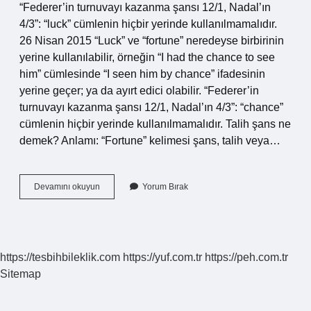
“Federer’in turnuvayı kazanma şansı 12/1, Nadal’ın
4/3”: “luck” cümlenin hiçbir yerinde kullanılmamalıdır.
26 Nisan 2015 “Luck” ve “fortune” neredeyse birbirinin
yerine kullanılabilir, örneğin “I had the chance to see
him” cümlesinde “I seen him by chance” ifadesinin
yerine geçer; ya da ayırt edici olabilir. “Federer’in
turnuvayı kazanma şansı 12/1, Nadal’ın 4/3”: “chance”
cümlenin hiçbir yerinde kullanılmamalıdır. Talih şans ne
demek? Anlamı: “Fortune” kelimesi şans, talih veya…
Talih
Devamını okuyun
Yorum Bırak
Ve
Şans
Aynı
Şey
Mi
https://tesbihbileklik.com
https://yuf.com.tr
https://peh.com.tr
Sitemap