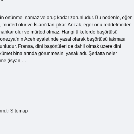
n örtünme, namaz ve oruç kadar zorunludur. Bu nedenle, eğer
, mürted olur ve İslam’dan çıkar. Ancak, eğer onu reddetmeden
ünahkar olur ve mürted olmaz. Hangi ülkelerde başörtüsü
onezya’nın Aceh eyaletinde yasal olarak başörtüsü takması
nludur. Fransa, dini başörtüleri de dahil olmak üzere dini
kümet binalarında görünmesini yasakladı. Şeriatta neler
kesme (isyan,…
om.tr
Sitemap