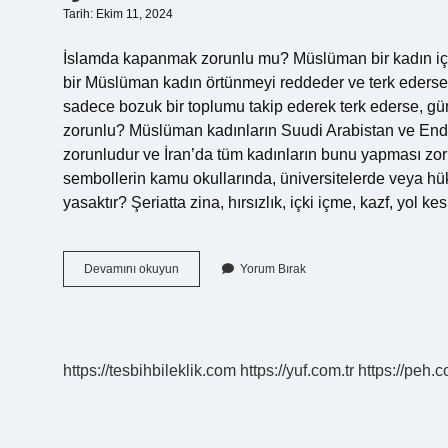
Tarih: Ekim 11, 2024
İslamda kapanmak zorunlu mu? Müslüman bir kadın içi
bir Müslüman kadın örtünmeyi reddeder ve terk ederse
sadece bozuk bir toplumu takip ederek terk ederse, g
zorunlu? Müslüman kadınların Suudi Arabistan ve End
zorunludur ve İran’da tüm kadınların bunu yapması zoru
sembollerin kamu okullarında, üniversitelerde veya hü
yasaktır? Şeriatta zina, hırsızlık, içki içme, kazf, yol 
Şeriat
Devamını okuyun
Yorum Bırak
Olan
Ülkede
Kapanmak
Zorunlu
Mu
https://tesbihbileklik.com
https://yuf.com.tr
https://peh.c