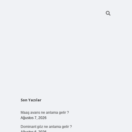
Sidebar
Son Yazılar
ilbet bahi
Maaş avans ne anlama gelir ?
Ağustos 7, 2026
Dominant göz ne anlama gelir ?