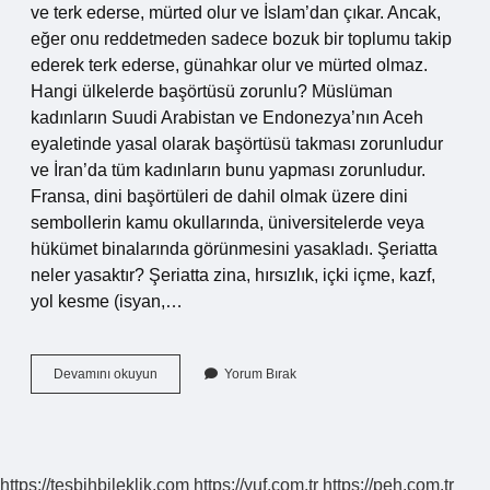
ve terk ederse, mürted olur ve İslam’dan çıkar. Ancak,
eğer onu reddetmeden sadece bozuk bir toplumu takip
ederek terk ederse, günahkar olur ve mürted olmaz.
Hangi ülkelerde başörtüsü zorunlu? Müslüman
kadınların Suudi Arabistan ve Endonezya’nın Aceh
eyaletinde yasal olarak başörtüsü takması zorunludur
ve İran’da tüm kadınların bunu yapması zorunludur.
Fransa, dini başörtüleri de dahil olmak üzere dini
sembollerin kamu okullarında, üniversitelerde veya
hükümet binalarında görünmesini yasakladı. Şeriatta
neler yasaktır? Şeriatta zina, hırsızlık, içki içme, kazf,
yol kesme (isyan,…
Şeriat
Devamını okuyun
Yorum Bırak
Olan
Ülkede
Kapanmak
Zorunlu
Mu
https://tesbihbileklik.com
https://yuf.com.tr
https://peh.com.tr