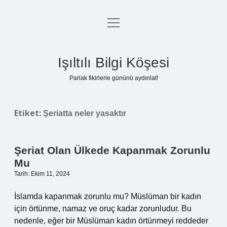
menüyü
Anasayfa
aç
Gizlilik Politikası
Işıltılı Bilgi Köşesi
Yasal Uyarı
Parlak fikirlerle gününü aydınlat!
Hakkımızda
Etiket:
Şeriatta neler yasaktır
Şeriat Olan Ülkede Kapanmak Zorunlu
Mu
Tarih: Ekim 11, 2024
İslamda kapanmak zorunlu mu? Müslüman bir kadın
için örtünme, namaz ve oruç kadar zorunludur. Bu
nedenle, eğer bir Müslüman kadın örtünmeyi reddeder