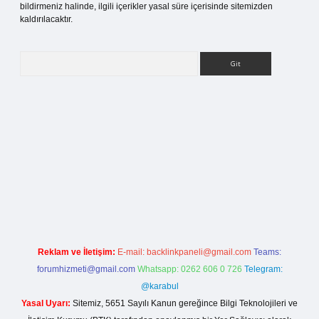
bildirmeniz halinde, ilgili içerikler yasal süre içerisinde sitemizden
kaldırılacaktır.
Arama
lbet bahis sitesi
Reklam ve İletişim:
E-mail:
backlinkpaneli@gmail.com
Teams:
forumhizmeti@gmail.com
Whatsapp: 0262 606 0 726
Telegram:
@karabul
Yasal Uyarı:
Sitemiz, 5651 Sayılı Kanun gereğince Bilgi Teknolojileri ve