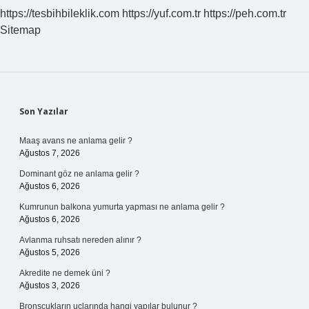
Mi
https://tesbihbileklik.com
https://yuf.com.tr
https://peh.com.tr
Sitemap
Sidebar
Son Yazılar
Maaş avans ne anlama gelir ?
Ağustos 7, 2026
Dominant göz ne anlama gelir ?
Ağustos 6, 2026
Kumrunun balkona yumurta yapması ne anlama gelir ?
Ağustos 6, 2026
Avlanma ruhsatı nereden alınır ?
Ağustos 5, 2026
Akredite ne demek üni ?
Ağustos 3, 2026
Bronşçukların uçlarında hangi yapılar bulunur ?