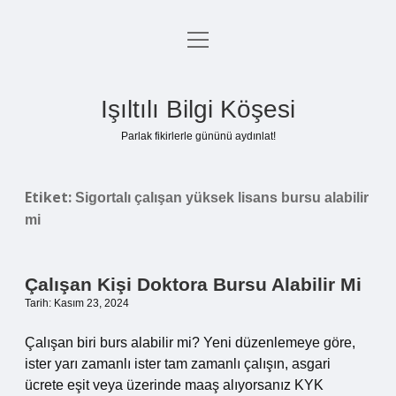
menüyü
Anasayfa
aç
Gizlilik Politikası
Işıltılı Bilgi Köşesi
Yasal Uyarı
Parlak fikirlerle gününü aydınlat!
Hakkımızda
Etiket:
Sigortalı çalışan yüksek lisans bursu alabilir
mi
Çalışan Kişi Doktora Bursu Alabilir Mi
Tarih: Kasım 23, 2024
Çalışan biri burs alabilir mi? Yeni düzenlemeye göre,
ister yarı zamanlı ister tam zamanlı çalışın, asgari
ücrete eşit veya üzerinde maaş alıyorsanız KYK