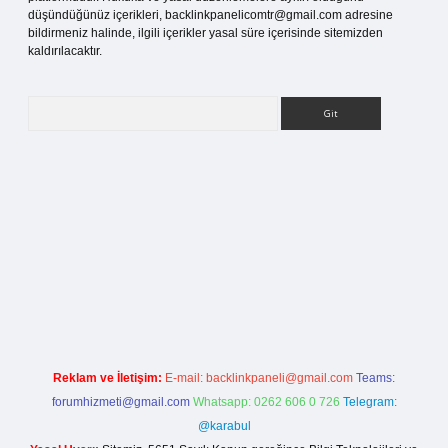
düşündüğünüz içerikleri,
backlinkpanelicomtr@gmail.com
adresine
bildirmeniz halinde, ilgili içerikler yasal süre içerisinde sitemizden
kaldırılacaktır.
Arama
lbet bahis sitesi
Reklam ve İletişim:
E-mail:
backlinkpaneli@gmail.com
Teams:
forumhizmeti@gmail.com
Whatsapp: 0262 606 0 726
Telegram:
@karabul