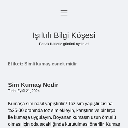
menüyü
Anasayfa
aç
Gizlilik Politikası
Işıltılı Bilgi Köşesi
Yasal Uyarı
Parlak fikirlerle gününü aydınlat!
Hakkımızda
Etiket:
Simli kumaş esnek midir
Sim Kumaş Nedir
Tarih: Eylül 21, 2024
Kumaşa sim nasıl yapıştırılır? Toz sim yapıştırıcısına
%25-30 oranında toz sim ekleyin, karıştırın ve bir fırça
ile kumaşa uygulayın. Boyanan kumaşın uzun ömürlü
olması için oda sıcaklığında kurutulması önerilir. Kumaş