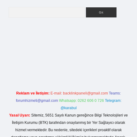
Arama
ilbet bahis sitesi
Reklam ve İletişim:
E-mail:
backlinkpaneli@gmail.com
Teams:
forumhizmeti@gmail.com
Whatsapp: 0262 606 0 726
Telegram:
@karabul
Yasal Uyarı:
Sitemiz, 5651 Sayılı Kanun gereğince Bilgi Teknolojileri ve
İletişim Kurumu (BTK) tarafından onaylanmış bir Yer Sağlayıcı olarak
hizmet vermektedir. Bu nedenle, sitedeki içerikleri proaktif olarak