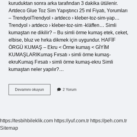
kuruduktan sonra arka tarafından 3 dakika ütülenir.
Artdeco Glue Toz Sim Yapıştırıcı 25 ml Fiyatı, Yorumları
– TrendyolTrendyol › artdeco › kleber-toz-sim-yap…
Trendyol › artdeco › kleber-toz-sim -kläffen… Simli
kumaştan ne dikilir? – Bu simli örme kumaş etek, ceket,
elbise, bluz ve hırka dikmek için uygundur. HAFİF
ÖRGÜ KUMAŞ – Ekru < Örme kumaş < GİYİM
KUMAŞLARIKumaş Fırsatı › simli örme kumaş-
ekruKumaş Fırsatı › simli örme kumaş-ekru Simli
kumaştan neler yapılır?…
Sim
Devamını okuyun
2 Yorum
Kumaş
Nedir
https://tesbihbileklik.com
https://yuf.com.tr
https://peh.com.tr
Sitemap