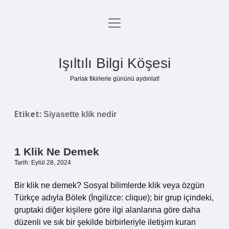
menüyü
Anasayfa
aç
Gizlilik Politikası
Işıltılı Bilgi Köşesi
Yasal Uyarı
Parlak fikirlerle gününü aydınlat!
Hakkımızda
Etiket:
Siyasette klik nedir
1 Klik Ne Demek
Tarih: Eylül 28, 2024
Bir klik ne demek? Sosyal bilimlerde klik veya özgün
Türkçe adıyla Bölek (İngilizce: clique); bir grup içindeki,
gruptaki diğer kişilere göre ilgi alanlarına göre daha
düzenli ve sık bir şekilde birbirleriyle iletişim kuran