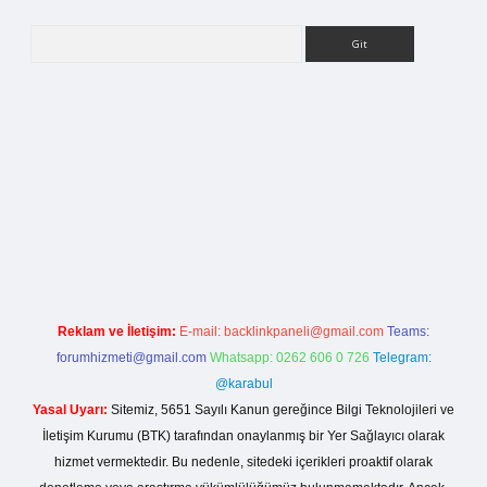
Arama
ilbet bahis sitesi
Reklam ve İletişim:
E-mail:
backlinkpaneli@gmail.com
Teams:
forumhizmeti@gmail.com
Whatsapp: 0262 606 0 726
Telegram:
@karabul
Yasal Uyarı:
Sitemiz, 5651 Sayılı Kanun gereğince Bilgi Teknolojileri ve
İletişim Kurumu (BTK) tarafından onaylanmış bir Yer Sağlayıcı olarak
hizmet vermektedir. Bu nedenle, sitedeki içerikleri proaktif olarak