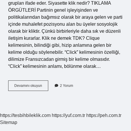
grupları ifade eder. Siyasette klik nedir? TIKLAMA
ÖRGÜTLERİ Partinin genel işleyişinden ve
politikalarından bağımsız olarak bir araya gelen ve parti
içinde muhalefet pozisyonu alan bu üyeler sosyolojik
olarak bir kliktir. Çünkü birbirleriyle daha sık ve düzenli
iletişim kurarlar. Klik ne demek TDK? Clique
kelimesinin, bilindiği gibi, hizip anlamına gelen bir
kelime olduğu söylenebilir. “Click” kelimesinin özelliği,
dilimize Fransızcadan girmiş bir kelime olmasıdır.
“Click” kelimesinin anlamı, bölünme olarak…
1
Devamını okuyun
2 Yorum
Klik
Ne
Demek
https://tesbihbileklik.com
https://yuf.com.tr
https://peh.com.tr
Sitemap