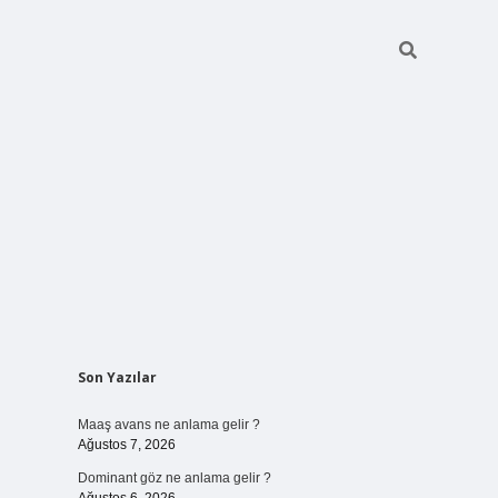
Sidebar
Son Yazılar
ilbet bahi
Maaş avans ne anlama gelir ?
Ağustos 7, 2026
Dominant göz ne anlama gelir ?