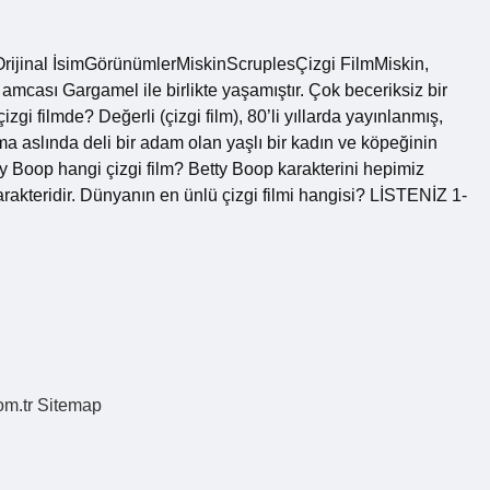
mOrijinal İsimGörünümlerMiskinScruplesÇizgi FilmMiskin,
amcası Gargamel ile birlikte yaşamıştır. Çok beceriksiz bir
izgi filmde? Değerli (çizgi film), 80’li yıllarda yayınlanmış,
ma aslında deli bir adam olan yaşlı bir kadın ve köpeğinin
tty Boop hangi çizgi film? Betty Boop karakterini hepimiz
karakteridir. Dünyanın en ünlü çizgi filmi hangisi? LİSTENİZ 1-
om.tr
Sitemap