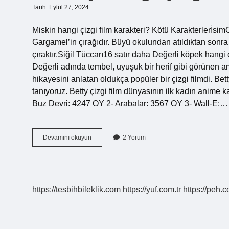
Tarih: Eylül 27, 2024
Miskin hangi çizgi film karakteri? Kötü Karakterlerİsi
Gargamel’in çırağıdır. Büyü okulundan atıldıktan sonra 
çıraktır.Siğil Tüccarı16 satır daha Değerli köpek hangi ç
Değerli adında tembel, uyuşuk bir herif gibi görünen a
hikayesini anlatan oldukça popüler bir çizgi filmdi. Be
tanıyoruz. Betty çizgi film dünyasının ilk kadın anime 
Buz Devri: 4247 OY 2- Arabalar: 3567 OY 3- Wall-E:…
Muttley
Devamını okuyun
2 Yorum
Hangi
Çizgi
Film
https://tesbihbileklik.com
https://yuf.com.tr
https://peh.c