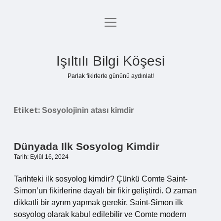
menüyü
Anasayfa
aç
Gizlilik Politikası
Işıltılı Bilgi Köşesi
Yasal Uyarı
Parlak fikirlerle gününü aydınlat!
Hakkımızda
Etiket:
Sosyolojinin atası kimdir
Dünyada Ilk Sosyolog Kimdir
Tarih: Eylül 16, 2024
Tarihteki ilk sosyolog kimdir? Çünkü Comte Saint-
Simon’un fikirlerine dayalı bir fikir geliştirdi. O zaman
dikkatli bir ayrım yapmak gerekir. Saint-Simon ilk
sosyolog olarak kabul edilebilir ve Comte modern