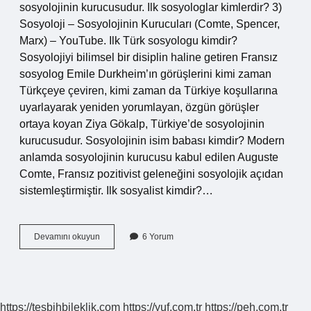
sosyolojinin kurucusudur. Ilk sosyologlar kimlerdir? 3)
Sosyoloji – Sosyolojinin Kurucuları (Comte, Spencer,
Marx) – YouTube. Ilk Türk sosyologu kimdir?
Sosyolojiyi bilimsel bir disiplin haline getiren Fransız
sosyolog Emile Durkheim’ın görüşlerini kimi zaman
Türkçeye çeviren, kimi zaman da Türkiye koşullarına
uyarlayarak yeniden yorumlayan, özgün görüşler
ortaya koyan Ziya Gökalp, Türkiye’de sosyolojinin
kurucusudur. Sosyolojinin isim babası kimdir? Modern
anlamda sosyolojinin kurucusu kabul edilen Auguste
Comte, Fransız pozitivist geleneğini sosyolojik açıdan
sistemleştirmiştir. Ilk sosyalist kimdir?…
Dünyada
Devamını okuyun
6 Yorum
Ilk
Sosyolog
Kimdir
https://tesbihbileklik.com
https://yuf.com.tr
https://peh.com.tr