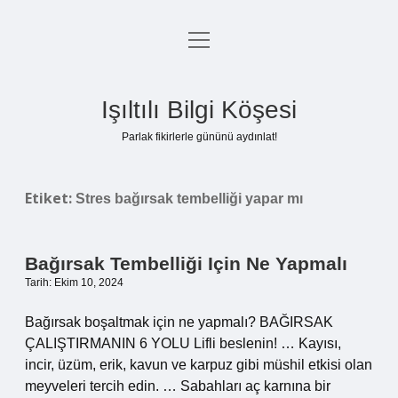
menüyü
Anasayfa
aç
Gizlilik Politikası
Işıltılı Bilgi Köşesi
Yasal Uyarı
Parlak fikirlerle gününü aydınlat!
Hakkımızda
Etiket:
Stres bağırsak tembelliği yapar mı
Bağırsak Tembelliği Için Ne Yapmalı
Tarih: Ekim 10, 2024
Bağırsak boşaltmak için ne yapmalı? BAĞIRSAK
ÇALIŞTIRMANIN 6 YOLU Lifli beslenin! … Kayısı,
incir, üzüm, erik, kavun ve karpuz gibi müshil etkisi olan
meyveleri tercih edin. … Sabahları aç karnına bir