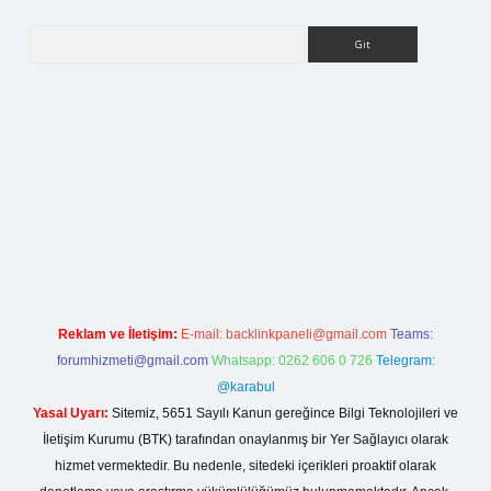
Arama
ilbet bahis sitesi
Reklam ve İletişim:
E-mail:
backlinkpaneli@gmail.com
Teams:
forumhizmeti@gmail.com
Whatsapp: 0262 606 0 726
Telegram:
@karabul
Yasal Uyarı:
Sitemiz, 5651 Sayılı Kanun gereğince Bilgi Teknolojileri ve
İletişim Kurumu (BTK) tarafından onaylanmış bir Yer Sağlayıcı olarak
hizmet vermektedir. Bu nedenle, sitedeki içerikleri proaktif olarak