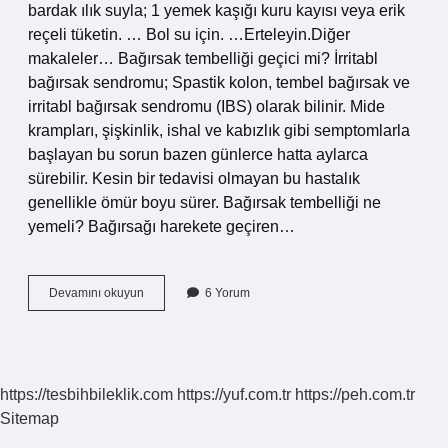
bardak ılık suyla; 1 yemek kaşığı kuru kayısı veya erik
reçeli tüketin. … Bol su için. …Erteleyin.Diğer
makaleler… Bağırsak tembelliği geçici mi? İrritabl
bağırsak sendromu; Spastik kolon, tembel bağırsak ve
irritabl bağırsak sendromu (IBS) olarak bilinir. Mide
krampları, şişkinlik, ishal ve kabızlık gibi semptomlarla
başlayan bu sorun bazen günlerce hatta aylarca
sürebilir. Kesin bir tedavisi olmayan bu hastalık
genellikle ömür boyu sürer. Bağırsak tembelliği ne
yemeli? Bağırsağı harekete geçiren…
Bağırsak
Devamını okuyun
6 Yorum
Tembelliği
Için
Ne
Yapmalı
https://tesbihbileklik.com
https://yuf.com.tr
https://peh.com.tr
Sitemap