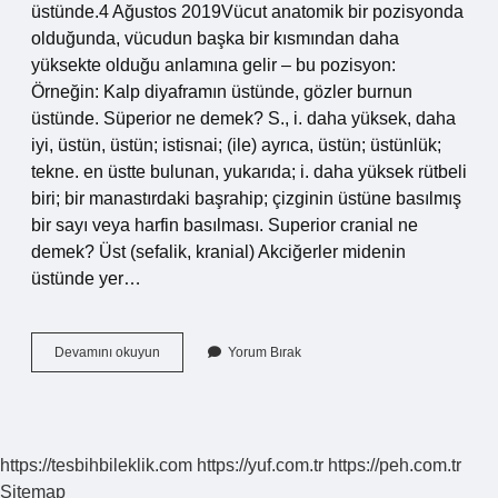
üstünde.4 Ağustos 2019Vücut anatomik bir pozisyonda
olduğunda, vücudun başka bir kısmından daha
yüksekte olduğu anlamına gelir – bu pozisyon:
Örneğin: Kalp diyaframın üstünde, gözler burnun
üstünde. Süperior ne demek? S., i. daha yüksek, daha
iyi, üstün, üstün; istisnai; (ile) ayrıca, üstün; üstünlük;
tekne. en üstte bulunan, yukarıda; i. daha yüksek rütbeli
biri; bir manastırdaki başrahip; çizginin üstüne basılmış
bir sayı veya harfin basılması. Superior cranial ne
demek? Üst (sefalik, kranial) Akciğerler midenin
üstünde yer…
Superior
Devamını okuyun
Yorum Bırak
Ne
Demek
Terminoloji
https://tesbihbileklik.com
https://yuf.com.tr
https://peh.com.tr
Sitemap