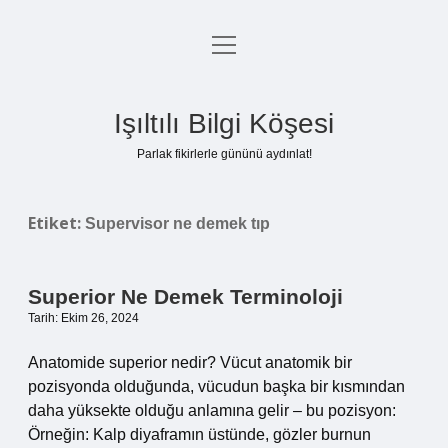
menüyü
Anasayfa
aç
Gizlilik Politikası
Işıltılı Bilgi Köşesi
Yasal Uyarı
Parlak fikirlerle gününü aydınlat!
Hakkımızda
Etiket:
Supervisor ne demek tıp
Superior Ne Demek Terminoloji
Tarih: Ekim 26, 2024
Anatomide superior nedir? Vücut anatomik bir
pozisyonda olduğunda, vücudun başka bir kısmından
daha yüksekte olduğu anlamına gelir – bu pozisyon:
Örneğin: Kalp diyaframın üstünde, gözler burnun