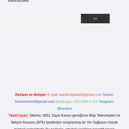
kaldırılacaktır.
Arama
si
Reklam ve İletişim:
E-mail:
backlinkpaneli@gmail.com
Teams:
forumhizmeti@gmail.com
Whatsapp: 0262 606 0 726
Telegram:
@karabul
Yasal Uyarı:
Sitemiz, 5651 Sayılı Kanun gereğince Bilgi Teknolojileri ve
İletişim Kurumu (BTK) tarafından onaylanmış bir Yer Sağlayıcı olarak