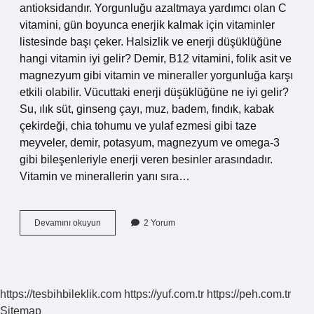
antioksidandır. Yorgunluğu azaltmaya yardımcı olan C
vitamini, gün boyunca enerjik kalmak için vitaminler
listesinde başı çeker. Halsizlik ve enerji düşüklüğüne
hangi vitamin iyi gelir? Demir, B12 vitamini, folik asit ve
magnezyum gibi vitamin ve mineraller yorgunluğa karşı
etkili olabilir. Vücuttaki enerji düşüklüğüne ne iyi gelir?
Su, ılık süt, ginseng çayı, muz, badem, fındık, kabak
çekirdeği, chia tohumu ve yulaf ezmesi gibi taze
meyveler, demir, potasyum, magnezyum ve omega-3
gibi bileşenleriyle enerji veren besinler arasındadır.
Vitamin ve minerallerin yanı sıra…
Enerji
Devamını okuyun
2 Yorum
Düşüklüğüne
Hangi
Vitamin
Iyi
Gelir
https://tesbihbileklik.com
https://yuf.com.tr
https://peh.com.tr
Sitemap