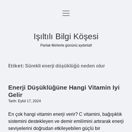
menüyü
Anasayfa
aç
Gizlilik Politikası
Işıltılı Bilgi Köşesi
Yasal Uyarı
Parlak fikirlerle gününü aydınlat!
Hakkımızda
Etiket:
Sürekli enerji düşüklüğü neden olur
Enerji Düşüklüğüne Hangi Vitamin Iyi
Gelir
Tarih: Eylül 17, 2024
En çok hangi vitamin enerji verir? C vitamini, bağışıklık
sistemini destekleyen ve demir emilimini artırarak enerji
seviyelerini doğrudan etkileyebilen güçlü bir