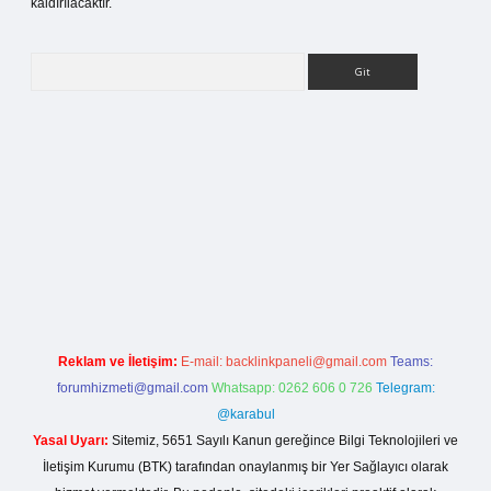
kaldırılacaktır.
Arama
ilbet bahis sitesi
Reklam ve İletişim:
E-mail:
backlinkpaneli@gmail.com
Teams:
forumhizmeti@gmail.com
Whatsapp: 0262 606 0 726
Telegram:
@karabul
Yasal Uyarı:
Sitemiz, 5651 Sayılı Kanun gereğince Bilgi Teknolojileri ve
İletişim Kurumu (BTK) tarafından onaylanmış bir Yer Sağlayıcı olarak