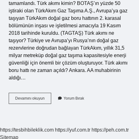
tamamlandı. Türk akımı kimin? BOTAŞ’ın yüzde 50
iştiraki olan TürkAkım Gaz Taşıma A.Ş., Avrupa’ya gaz
taşıyan TürkAkım doğal gaz boru hattının 2. karasal
bölümünün inşası ve işletilmesi amacıyla 19 Kasım
2018 tarihinde kuruldu. (TAGTAŞ) Türk akımı ne
taşıyor? Türkiye ve Avrupa’yı Rusya’nın doğal gaz
rezervlerine doğrudan bağlayan TürkAkım, yıllık 31,5
milyar metreküp doğal gaz taşıma kapasitesiyle enerji
güvenliği için önemli bir çözüm oluşturuyor. Türk akımı
boru hattı ne zaman açıldı? Ankara. AA muhabirinin
aldığı…
Türk
Devamını okuyun
Yorum Bırak
Akımı
Nereden
Nereye
https://tesbihbileklik.com
https://yuf.com.tr
https://peh.com.tr
Sitemap