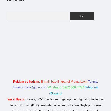
kaldırılacaktır.
Arama
ilbet bahis sitesi
Reklam ve İletişim:
E-mail:
backlinkpaneli@gmail.com
Teams:
forumhizmeti@gmail.com
Whatsapp: 0262 606 0 726
Telegram:
@karabul
Yasal Uyarı:
Sitemiz, 5651 Sayılı Kanun gereğince Bilgi Teknolojileri ve
İletişim Kurumu (BTK) tarafından onaylanmış bir Yer Sağlayıcı olarak