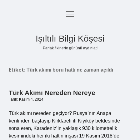
menüyü
Anasayfa
aç
Gizlilik Politikası
Işıltılı Bilgi Köşesi
Yasal Uyarı
Parlak fikirlerle gününü aydınlat!
Hakkımızda
Etiket:
Türk akımı boru hattı ne zaman açıldı
Türk Akımı Nereden Nereye
Tarih: Kasım 4, 2024
Türk akımı nereden geçiyor? Rusya’nın Anapa
kentinden başlayıp Kırklareli ili Kıyıköy beldesinde
sona eren, Karadeniz’in yaklaşık 930 kilometrelik
kesimindeki her iki hattın inşası 19 Kasım 2018’de