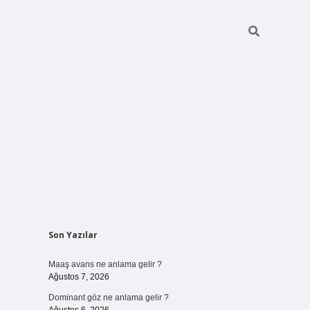
Sidebar
Son Yazılar
ilbet bahis
Maaş avans ne anlama gelir ?
Ağustos 7, 2026
Dominant göz ne anlama gelir ?