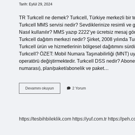
Tarih: Eylül 29, 2024
TR Turkcell ne demek? Turkcell, Türkiye merkezli bir t
Turkcell MMS servisi nedir? Sevdiklerinize resimli ve 
Nasıl kullanılır? MMS yazıp 2222’ye ücretsiz mesaj gön
Turkcell dağıtım merkezi nedir? Şirket, 2008 yılında Tu
Turkcell ürün ve hizmetlerinin bölgesel dağıtımını s
Turkcell? ÖZET: Mobil Numara Taşınabilirliği (MNT) u
operatörü değiştirmektedir. Turkcell DSS nedir? Abonel
numarası), plan/paket/abonelik ve paket…
Tdm
Devamını okuyun
2 Yorum
Ne
Demek
Turkcell
https://tesbihbileklik.com
https://yuf.com.tr
https://peh.c