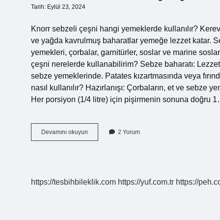
Tarih: Eylül 23, 2024
Knorr sebzeli çeşni hangi yemeklerde kullanılır? Kerev
ve yağda kavrulmuş baharatlar yemeğe lezzet katar. Sebz
yemekleri, çorbalar, garnitürler, soslar ve marine sosla
çeşni nerelerde kullanabilirim? Sebze baharatı: Lezzet ar
sebze yemeklerinde. Patates kızartmasında veya fırında
nasıl kullanılır? Hazırlanışı: Çorbaların, et ve sebze yeme
Her porsiyon (1/4 litre) için pişirmenin sonuna doğru 
Knorr
Devamını okuyun
2 Yorum
Sebzeli
Çeşni
Nerede
Kullanılır
https://tesbihbileklik.com
https://yuf.com.tr
https://peh.c