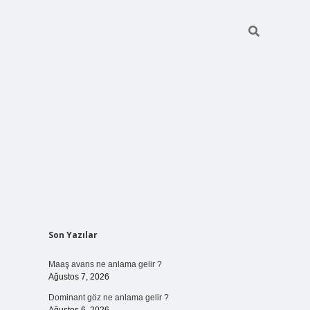
Sidebar
Son Yazılar
ilbet bahi
Maaş avans ne anlama gelir ?
Ağustos 7, 2026
Dominant göz ne anlama gelir ?