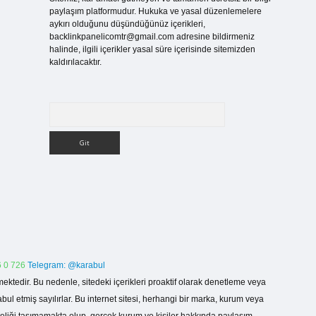
paylaşım platformudur. Hukuka ve yasal düzenlemelere
aykırı olduğunu düşündüğünüz içerikleri,
backlinkpanelicomtr@gmail.com
adresine bildirmeniz
halinde, ilgili içerikler yasal süre içerisinde sitemizden
kaldırılacaktır.
Arama
 0 726
Telegram: @karabul
ektedir. Bu nedenle, sitedeki içerikleri proaktif olarak denetleme veya
 etmiş sayılırlar. Bu internet sitesi, herhangi bir marka, kurum veya