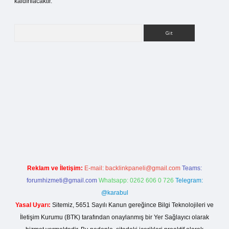
kaldırılacaktır.
Arama
s sitesi
Reklam ve İletişim:
E-mail:
backlinkpaneli@gmail.com
Teams:
forumhizmeti@gmail.com
Whatsapp: 0262 606 0 726
Telegram:
@karabul
Yasal Uyarı:
Sitemiz, 5651 Sayılı Kanun gereğince Bilgi Teknolojileri ve
İletişim Kurumu (BTK) tarafından onaylanmış bir Yer Sağlayıcı olarak