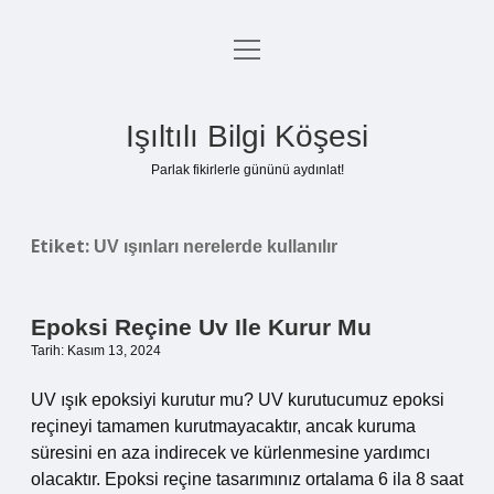
menüyü
Anasayfa
aç
Gizlilik Politikası
Işıltılı Bilgi Köşesi
Yasal Uyarı
Parlak fikirlerle gününü aydınlat!
Hakkımızda
Etiket:
UV ışınları nerelerde kullanılır
Epoksi Reçine Uv Ile Kurur Mu
Tarih: Kasım 13, 2024
UV ışık epoksiyi kurutur mu? UV kurutucumuz epoksi
reçineyi tamamen kurutmayacaktır, ancak kuruma
süresini en aza indirecek ve kürlenmesine yardımcı
olacaktır. Epoksi reçine tasarımınız ortalama 6 ila 8 saat