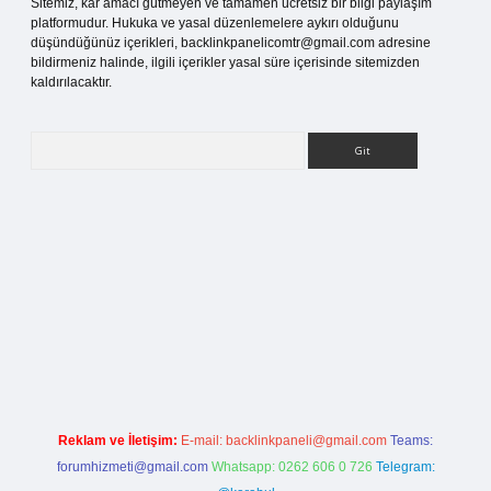
Sitemiz, kar amacı gütmeyen ve tamamen ücretsiz bir bilgi paylaşım
platformudur. Hukuka ve yasal düzenlemelere aykırı olduğunu
düşündüğünüz içerikleri,
backlinkpanelicomtr@gmail.com
adresine
bildirmeniz halinde, ilgili içerikler yasal süre içerisinde sitemizden
kaldırılacaktır.
Arama
ilbet bahis sitesi
Reklam ve İletişim:
E-mail:
backlinkpaneli@gmail.com
Teams:
forumhizmeti@gmail.com
Whatsapp: 0262 606 0 726
Telegram: