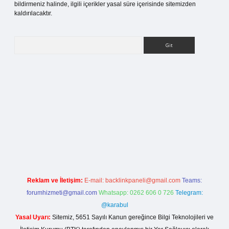
bildirmeniz halinde, ilgili içerikler yasal süre içerisinde sitemizden
kaldırılacaktır.
Arama
ilbet bahis sitesi
Reklam ve İletişim:
E-mail:
backlinkpaneli@gmail.com
Teams:
forumhizmeti@gmail.com
Whatsapp: 0262 606 0 726
Telegram:
@karabul
Yasal Uyarı:
Sitemiz, 5651 Sayılı Kanun gereğince Bilgi Teknolojileri ve