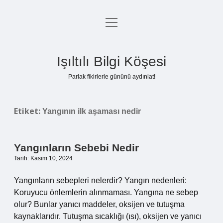
menüyü
Anasayfa
aç
Gizlilik Politikası
Işıltılı Bilgi Köşesi
Yasal Uyarı
Parlak fikirlerle gününü aydınlat!
Hakkımızda
Etiket:
Yangının ilk aşaması nedir
Yangınların Sebebi Nedir
Tarih: Kasım 10, 2024
Yangınların sebepleri nelerdir? Yangın nedenleri:
Koruyucu önlemlerin alınmaması. Yangına ne sebep
olur? Bunlar yanıcı maddeler, oksijen ve tutuşma
kaynaklarıdır. Tutuşma sıcaklığı (ısı), oksijen ve yanıcı