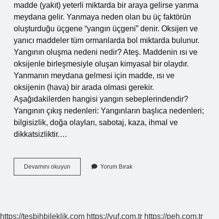
madde (yakıt) yeterli miktarda bir araya gelirse yanma
meydana gelir. Yanmaya neden olan bu üç faktörün
oluşturduğu üçgene “yangın üçgeni” denir. Oksijen ve
yanıcı maddeler tüm ormanlarda bol miktarda bulunur.
Yangının oluşma nedeni nedir? Ateş. Maddenin ısı ve
oksijenle birleşmesiyle oluşan kimyasal bir olaydır.
Yanmanın meydana gelmesi için madde, ısı ve
oksijenin (hava) bir arada olması gerekir.
Aşağıdakilerden hangisi yangın sebeplerindendir?
Yangının çıkış nedenleri: Yangınların başlıca nedenleri;
bilgisizlik, doğa olayları, sabotaj, kaza, ihmal ve
dikkatsizliktir.…
Yangınların
Devamını okuyun
Yorum Bırak
Sebebi
Nedir
https://tesbihbileklik.com
https://yuf.com.tr
https://peh.com.tr