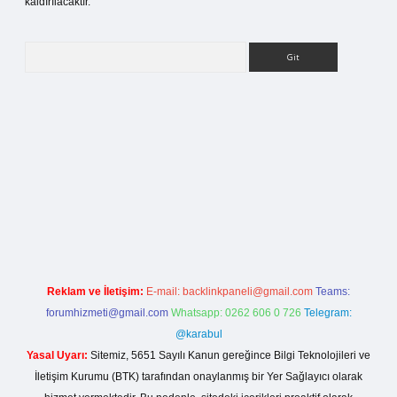
kaldırılacaktır.
Arama
ilbet bahis sitesi
Reklam ve İletişim:
E-mail:
backlinkpaneli@gmail.com
Teams:
forumhizmeti@gmail.com
Whatsapp: 0262 606 0 726
Telegram:
@karabul
Yasal Uyarı:
Sitemiz, 5651 Sayılı Kanun gereğince Bilgi Teknolojileri ve
İletişim Kurumu (BTK) tarafından onaylanmış bir Yer Sağlayıcı olarak