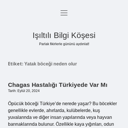
menüyü
Anasayfa
aç
Gizlilik Politikası
Işıltılı Bilgi Köşesi
Yasal Uyarı
Parlak fikirlerle gününü aydınlat!
Hakkımızda
Etiket:
Yatak böceği neden olur
Chagas Hastalığı Türkiyede Var Mı
Tarih: Eylül 20, 2024
Öpücük böceği Türkiye’de nerede yaşar? Bu böcekler
genellikle evlerde, ahırlarda, kulübelerde, kuş
yuvalarında ve diğer insan yapılarında veya hayvan
barınaklarında bulunur. Özellikle kaya yığınları, odun