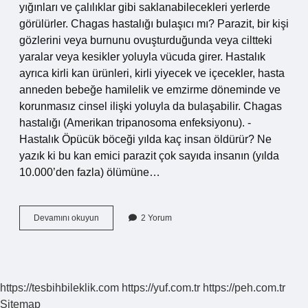
yığınları ve çalılıklar gibi saklanabilecekleri yerlerde
görülürler. Chagas hastalığı bulaşıcı mı? Parazit, bir kişi
gözlerini veya burnunu ovuşturduğunda veya ciltteki
yaralar veya kesikler yoluyla vücuda girer. Hastalık
ayrıca kirli kan ürünleri, kirli yiyecek ve içecekler, hasta
anneden bebeğe hamilelik ve emzirme döneminde ve
korunmasız cinsel ilişki yoluyla da bulaşabilir. Chagas
hastalığı (Amerikan tripanosoma enfeksiyonu). -
Hastalık Öpücük böceği yılda kaç insan öldürür? Ne
yazık ki bu kan emici parazit çok sayıda insanın (yılda
10.000’den fazla) ölümüne…
Chagas
Devamını okuyun
2 Yorum
Hastalığı
Türkiyede
Var
Mı
https://tesbihbileklik.com
https://yuf.com.tr
https://peh.com.tr
Sitemap