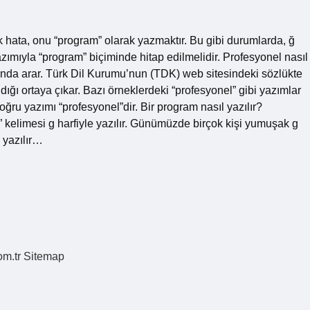
k hata, onu “program” olarak yazmaktır. Bu gibi durumlarda, ğ
azımıyla “program” biçiminde hitap edilmelidir. Profesyonel nasıl
sında arar. Türk Dil Kurumu’nun (TDK) web sitesindeki sözlükte
ığı ortaya çıkar. Bazı örneklerdeki “profesyonel” gibi yazımlar
ğru yazımı “profesyonel”dir. Bir program nasıl yazılır?
mesi g harfiyle yazılır. Günümüzde birçok kişi yumuşak g
 yazılır…
om.tr
Sitemap