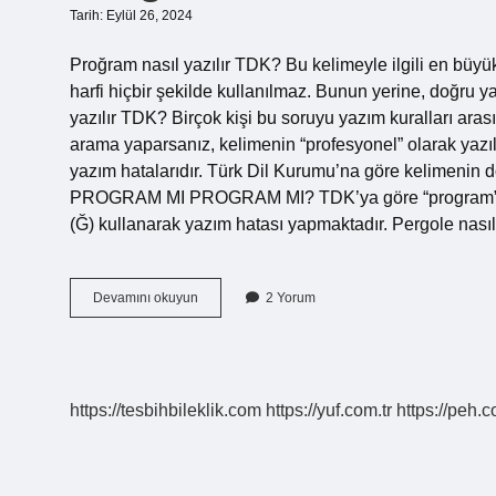
Tarih: Eylül 26, 2024
Proğram nasıl yazılır TDK? Bu kelimeyle ilgili en büyü
harfi hiçbir şekilde kullanılmaz. Bunun yerine, doğru y
yazılır TDK? Birçok kişi bu soruyu yazım kuralları ara
arama yaparsanız, kelimenin “profesyonel” olarak yazıld
yazım hatalarıdır. Türk Dil Kurumu’na göre kelimenin do
PROGRAM MI PROGRAM MI? TDK’ya göre “program” keli
(Ğ) kullanarak yazım hatası yapmaktadır. Pergole nasıl
Proğram
Devamını okuyun
2 Yorum
Nasıl
Yazilir
Tdk
https://tesbihbileklik.com
https://yuf.com.tr
https://peh.c