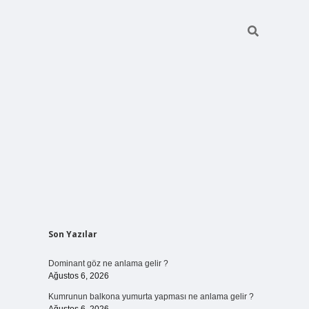
Sidebar
Son Yazılar
ilbet bahi
Dominant göz ne anlama gelir ?
Ağustos 6, 2026
Kumrunun balkona yumurta yapması ne anlama gelir ?