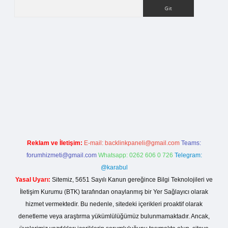
Arama
ilbet bahis sitesi
Reklam ve İletişim:
E-mail:
backlinkpaneli@gmail.com
Teams:
forumhizmeti@gmail.com
Whatsapp: 0262 606 0 726
Telegram:
@karabul
Yasal Uyarı:
Sitemiz, 5651 Sayılı Kanun gereğince Bilgi Teknolojileri ve
İletişim Kurumu (BTK) tarafından onaylanmış bir Yer Sağlayıcı olarak
hizmet vermektedir. Bu nedenle, sitedeki içerikleri proaktif olarak
denetleme veya araştırma yükümlülüğümüz bulunmamaktadır. Ancak,