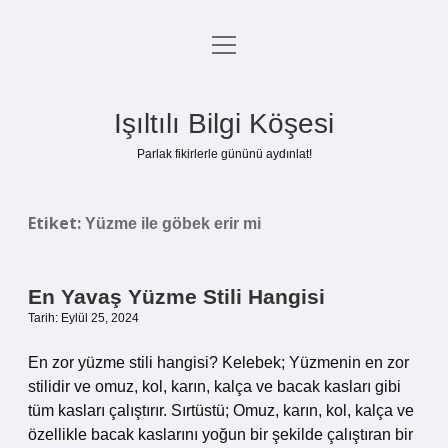
menüyü
Anasayfa
aç
Gizlilik Politikası
Işıltılı Bilgi Köşesi
Yasal Uyarı
Parlak fikirlerle gününü aydınlat!
Hakkımızda
Etiket:
Yüzme ile göbek erir mi
En Yavaş Yüzme Stili Hangisi
Tarih: Eylül 25, 2024
En zor yüzme stili hangisi? Kelebek; Yüzmenin en zor
stilidir ve omuz, kol, karın, kalça ve bacak kasları gibi
tüm kasları çalıştırır. Sırtüstü; Omuz, karın, kol, kalça ve
özellikle bacak kaslarını yoğun bir şekilde çalıştıran bir